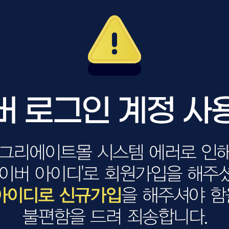
볼륨 라인
스무드 라인
텍스처
컬 라인
스타일링 라인
피니시 라인
컬러
브러시