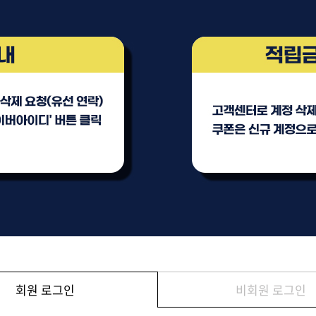
브러쉬
아이롱기
모로칸오일 모이스처 
매직기
샴푸 500ml
드라이어
미용회원전용
ATS 퍼스티지 리버시
140ml
36,000원
회원 로그인
비회원 로그인