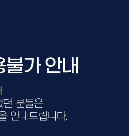
카미시
브레시
ATS 스타일뮤즈
글래미쉬
맥스