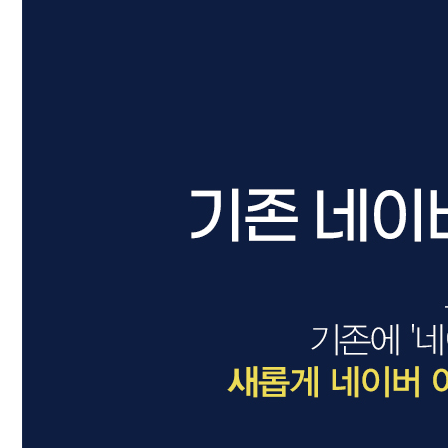
드라이기
펌기