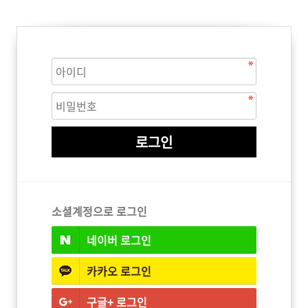
ISTURE
VOLUME
NO FRIZZ
컨디셔너
트리트먼트
오일
이벤트
살롱온리
체험단
어 레시피
헤어 트렌드
헤어 스튜디
우수회원 혜택
미용회원 혜택
소셜계정으로 로그인
네이버
로그인
광주
대구
대전
부산
서울
울산
인천
전남
카카오
로그인
구글+
로그인