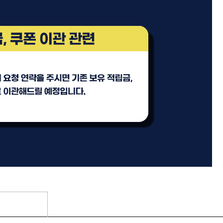
리페어
모로칸오일 인텐스 하이드레
이팅 마스크 250ml
미용회원전용
 토닉
ATS 스타일뮤즈 샤이니 홀딩
픽서 250ml
18,000원