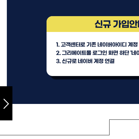
샴푸
컨디셔너
트리트먼트
토닉
세럼
오일
에센셜
스타일링