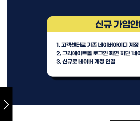
샴푸
컨디셔너
트리트먼트
토닉
세럼
오일
에센셜
스타일링