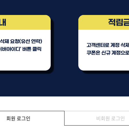
브러쉬
아이롱기
모로칸오일 모이스처 
매직기
샴푸 500ml
드라이어
미용회원전용
ATS 퍼스티지 리버시
140ml
36,000원
회원 로그인
비회원 로그인