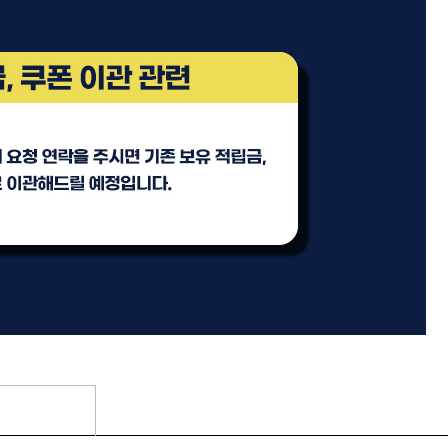
리페어
모로칸오일 인텐스 하이드레
이팅 마스크 250ml
미용회원전용
 토닉
ATS 스타일뮤즈 샤이니 홀딩
픽서 250ml
18,000원