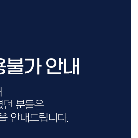
카미시
브레시
ATS 스타일뮤즈
글래미쉬
맥스