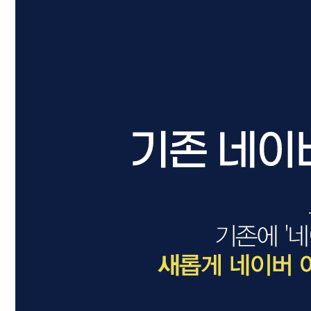
드라이기
펌기