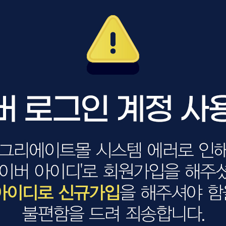
볼륨 라인
스무드 라인
텍스처
컬 라인
스타일링 라인
피니시 라인
컬러
브러시