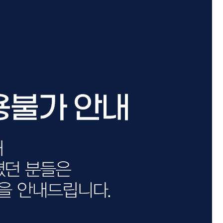
카미시
브레시
ATS 스타일뮤즈
글래미쉬
맥스