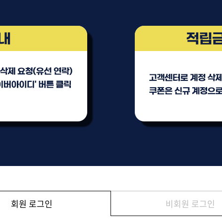
브러쉬
아이롱기
모로칸오일 모이스처 
매직기
샴푸 500ml
드라이어
미용회원전용
ATS 퍼스티지 리버시
140ml
36,000원
회원 로그인
비회원 로그인