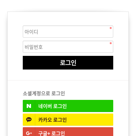
ISTURE
VOLUME
NO FRIZZ
컨디셔너
트리트먼트
오일
이벤트
살롱온리
체험단
어 레시피
헤어 트렌드
헤어 스튜디
우수회원 혜택
미용회원 혜택
소셜계정으로 로그인
네이버
로그인
광주
대구
대전
부산
서울
울산
인천
전남
카카오
로그인
구글+
로그인