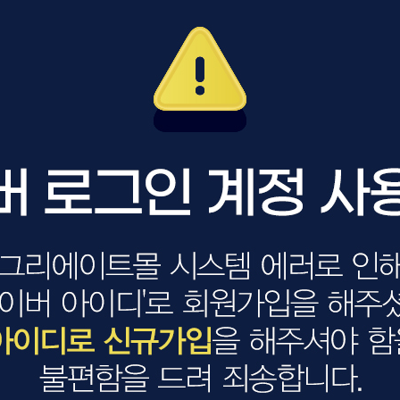
볼륨 라인
스무드 라인
텍스처
컬 라인
스타일링 라인
피니시 라인
컬러
브러시