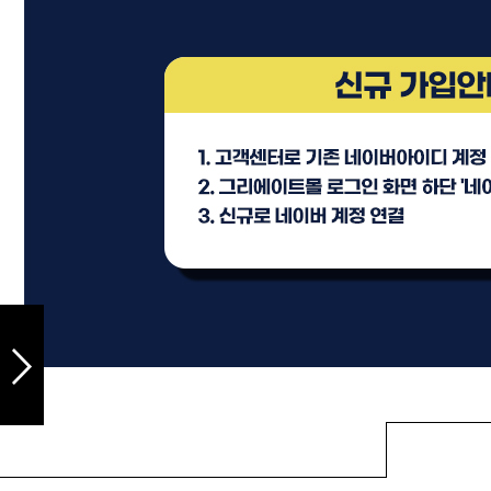
샴푸
컨디셔너
트리트먼트
토닉
세럼
오일
에센셜
스타일링