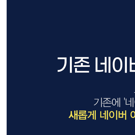
드라이기
펌기