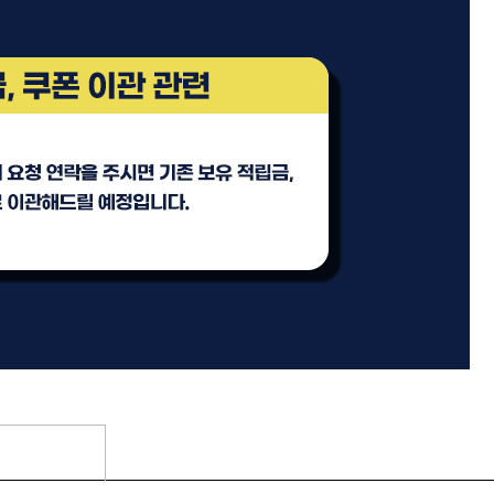
리페어
모로칸오일 인텐스 하이드레
이팅 마스크 250ml
미용회원전용
 토닉
ATS 스타일뮤즈 샤이니 홀딩
픽서 250ml
18,000원