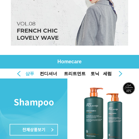
Homecare
샴푸
컨디셔너
트리트먼트
토닉
세럼
오일