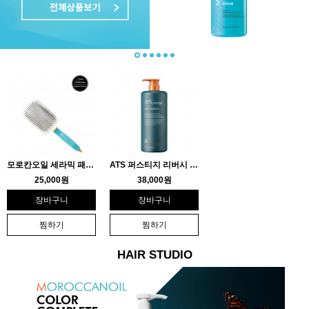
모로칸오일 세라믹 패들 브러시
ATS 퍼스티지 리버시 샴푸 60…
25,000원
38,000원
장바구니
장바구니
찜하기
찜하기
HAIR STUDIO