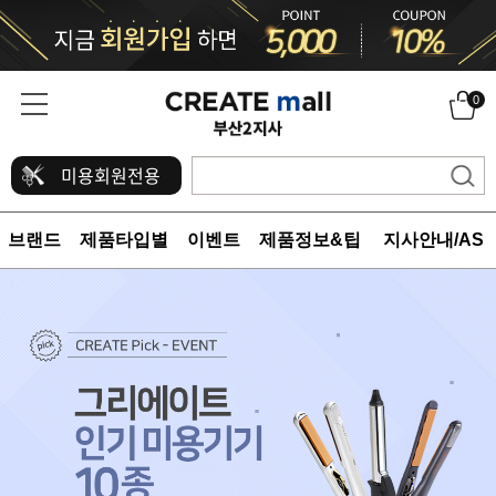
0
미용회원전용
브랜드
제품타입별
이벤트
제품정보&팁
지사안내/AS