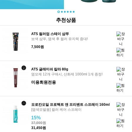
추천상품
ATS 컬러업 스테이 샴푸
보색 샴푸, 염색 후 컬러 유지력 증대!
7,500원
ATS 글래미쉬 칼라 80g
염모제 12개 구매시, 산화제 1000ml 1개 증정!
미용회원전용
모로칸오일 프로텍트 앤 프리벤트 스프레이 160ml
[염색모발용] 컬러 케어 스프레이
15%
37,000원
31,450원