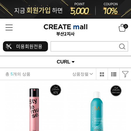
0
미용회원전용
CURL
총
5
개의 상품
상품정렬