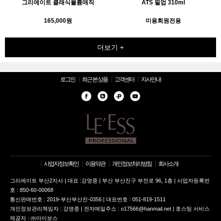
그리에이트 클래식볼륨매직
ATS 필업 310ml
165,000원
미용회원전용
더보기 +
로그인
최근 본 상품
고객센터
지사안내
사업자정보확인
이용약관
개인정보처리방침
회사소개
그리에이트 부산2지사 | 대표 :강영중 | 부산 부산진구 부전로 96, 1층 | 사업자등록번
호 : 850-60-00068
통신판매번호 : 2019-부산부산진-0356 | 대표번호 : 051-819-1511
개인정보관리책임자 : 강영중 | 전자메일주소 : o17566@hanmail.net | 호스팅 서비스
제공자 : ㈜아이보스