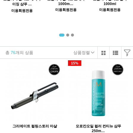
1000m…
1000ml
이징 샴푸 …
미용회원전용
미용회원전용
미용회원전용
총
76
개의 상품
상품정렬
15%
그리에이트 컬링스토리 마샬
모로칸오일 컬러 컨티뉴 샴푸
250m…