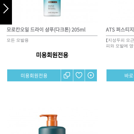
DAMAGE
MO
샴푸
모로칸오일 드라이 샴푸(다크톤) 205ml
ATS 퍼스티지
모든 모발용
[지성두피 모근
피와 모발에 영
쇼핑찬스
미용회원전용
제품찾기
헤
미용회원전용
멤버쉽
강원
경기
경남
경북