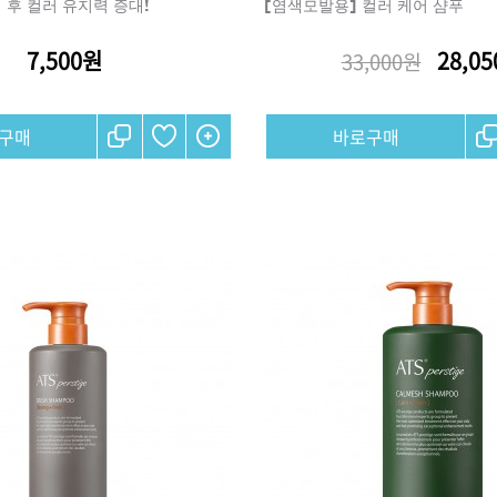
 후 컬러 유지력 증대!
[염색모발용] 컬러 케어 샴푸
7,500원
28,0
33,000원
브러쉬
아이롱기
모로칸오일 모이스처 
매직기
샴푸 500ml
드라이어
미용회원전용
ATS 퍼스티지 리버시
140ml
36,000원