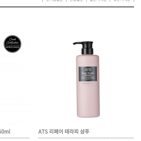
카미시
브레시
ATS 스타일뮤즈
글래미쉬
맥스
0ml
ATS 리페어 테라피 샴푸