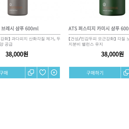
ISTURE
VOLUME
NO FRIZZ
컨디셔너
트리트먼트
오일
 브레시 샴푸 600ml
ATS 퍼스티지 카미시 샴푸 600
강화] 과다피지 산화각질 제거, 두
[건성/민감두피 모근강화] 각질 노
양 공급
지분비 밸런스 유지
이벤트
살롱온리
체험단
38,000원
38,000원
어 레시피
헤어 트렌드
헤어 스튜디
구매하기
우수회원 혜택
미용회원 혜택
광주
대구
대전
부산
서울
울산
인천
전남