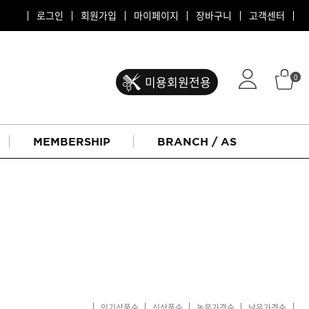
로그인
회원가입
마이페이지
장바구니
고객센터
0
미용회원전용
MEMBERSHIP
BRANCH / AS
ATS 퍼스티지
리버시
인기상품순
신상품순
높은가격순
낮은가격순