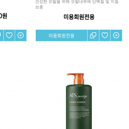
건강한 모발을 위해 모발내부에 단백질 및 지질
보충
50원
미용회원전용
리페어
모로칸오일 인텐스 하이드레
미용회원전용
이팅 마스크 250ml
미용회원전용
 토닉
ATS 스타일뮤즈 샤이니 홀딩
픽서 250ml
18,000원