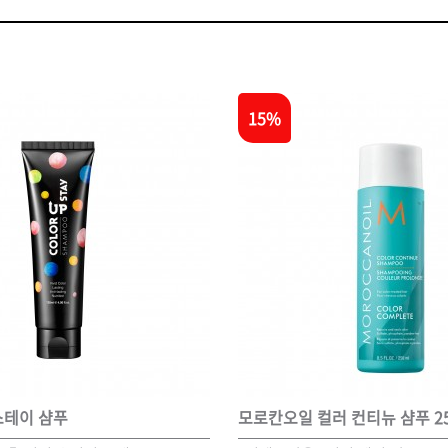
볼륨 라인
스무드 라인
텍스처
컬 라인
15%
스타일링 라인
피니시 라인
컬러
브러시
스테이 샴푸
모로칸오일 컬러 컨티뉴 샴푸 25