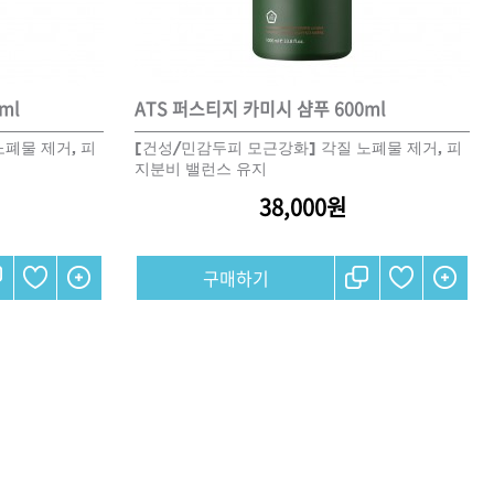
CURL
SCALP
스타일링
ml
ATS 퍼스티지 카미시 샴푸 600ml
폐물 제거, 피
[건성/민감두피 모근강화] 각질 노폐물 제거, 피
지분비 밸런스 유지
상품후기
38,000원
오
제품사용팁
구매하기
포인트
전북
제주
충남
충북