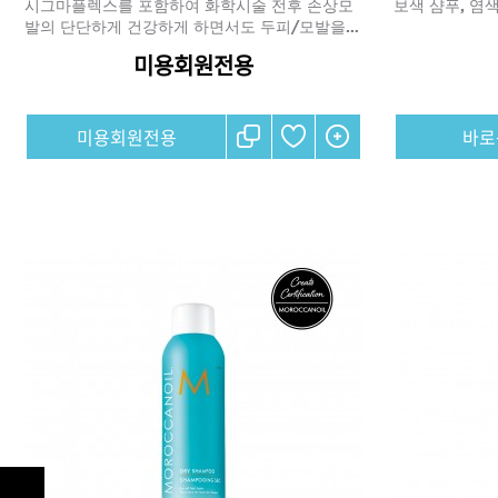
시그마플렉스를 포함하여 화학시술 전후 손상모
보색 샴푸, 염색
발의 단단하게 건강하게 하면서도 두피/모발을…
미용회원전용
샴푸
컨디셔너
미용회원전용
트리트먼트
토닉
세럼
오일
에센셜
스타일링