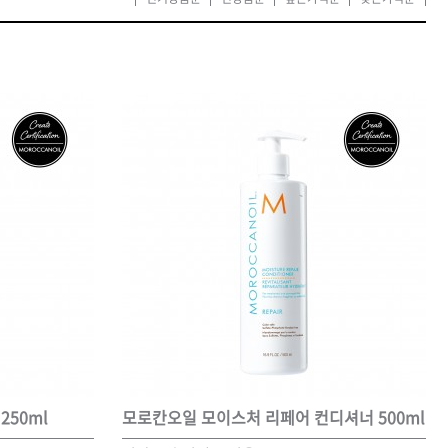
카미시
브레시
ATS 스타일뮤즈
글래미쉬
맥스
250ml
모로칸오일 모이스처 리페어 컨디셔너 500ml