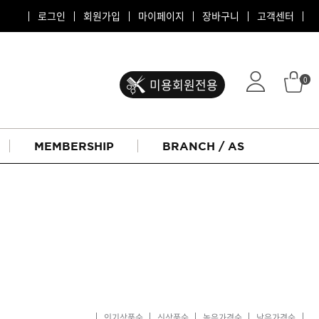
로그인
회원가입
마이페이지
장바구니
고객센터
0
미용회원전용
MEMBERSHIP
BRANCH / AS
ATS 퍼스티지
리버시
인기상품순
신상품순
높은가격순
낮은가격순