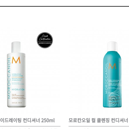
볼륨 라인
스무드 라인
텍스처
컬 라인
스타일링 라인
피니시 라인
컬러
브러시
이드레이팅 컨디셔너 250ml
모로칸오일 컬 클렌징 컨디셔너 