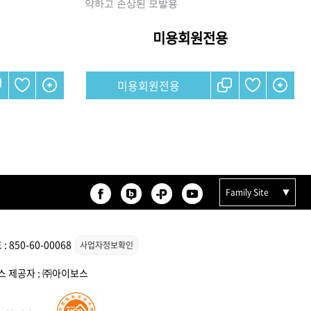
약하고 손상된 모발용
미용회원전용
리페어
모로칸오일 인텐스 하이드레
미용회원전용
이팅 마스크 250ml
미용회원전용
Family Site
850-60-00068
사업자정보확인
 토닉
ATS 스타일뮤즈 샤이니 홀딩
픽서 250ml
비스 제공자 : ㈜아이보스
18,000원