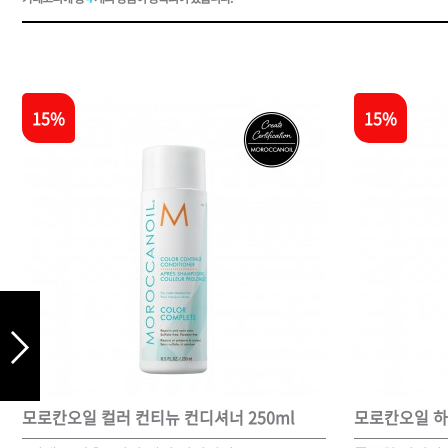
드라이기
펌기
15%
15%
모로칸오일 컬러 컨티뉴 컨디셔너 250ml
모로칸오일 하