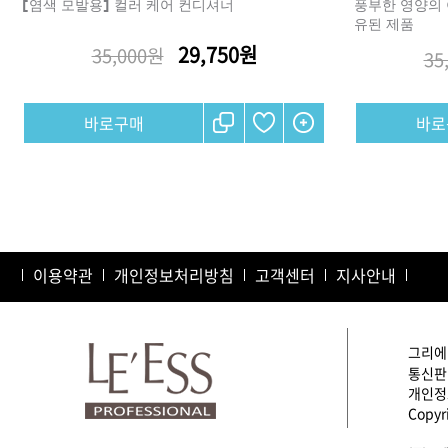
[염색 모발용] 컬러 케어 컨디셔너
풍부한 영양의 
유된 제품
29,750원
35,000원
35
샴푸
컨디셔너
트리트먼트
토닉
세럼
오일
에센셜
이용약관
개인정보처리방침
스타일링
고객센터
지사안내
그리에이
통신판매
개인정보
Copyri