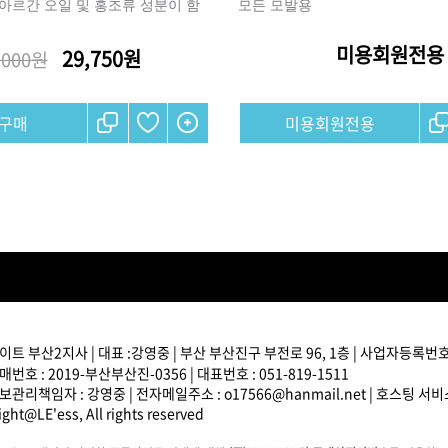
아르간 오일 및 홍조류 성분이 함
모든 모발용
미용회원전용
브러쉬
29,750원
,000원
아이롱기
모로칸오일 모이스처 
매직기
미용회원전용
샴푸 500ml
드라이어
미용회원전용
트 부산2지사 | 대표 :강영중 | 부산 부산진구 부전로 96, 1층 | 사업자등록번호 : 
ATS 퍼스티지 리버시
번호 : 2019-부산부산진-0356 | 대표번호 : 051-819-1511
140ml
관리책임자 : 강영중 | 전자메일주소 : o17566@hanmail.net | 호스팅 서
36,000원
ght@LE'ess, All rights reserved