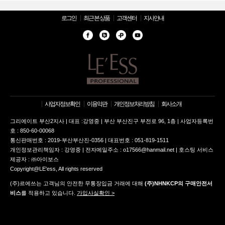
로그인
최근 본 상품
고객센터
지사안내
사업자정보확인
이용약관
개인정보처리방침
회사소개
그리에이트 부산2지사 | 대표 :강영중 | 부산 부산진구 부전로 96, 1층 | 사업자등록번
호 : 850-60-00068
통신판매번호 : 2019-부산부산진-0356 | 대표번호 : 051-819-1511
개인정보관리책임자 : 강영중 | 전자메일주소 : o17566@hanmail.net | 호스팅 서비스
제공자 : ㈜아이보스
Copyright@LE'ess, All rights reserved
(주)르에쓰는 고객님의 안전한 무통장입금 거래에 대해
(주)NHNKCP의 구매안전서
비스
를 적용하고 있습니다.
가입사실확인 >