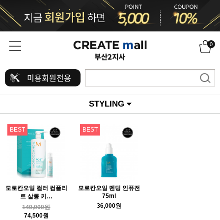
0
미용회원전용
STYLING
BEST
BEST
모로칸오일 컬러 컴플리
모로칸오일 멘딩 인퓨전
75ml
트 살롱 키…
36,000원
149,000원
74,500원