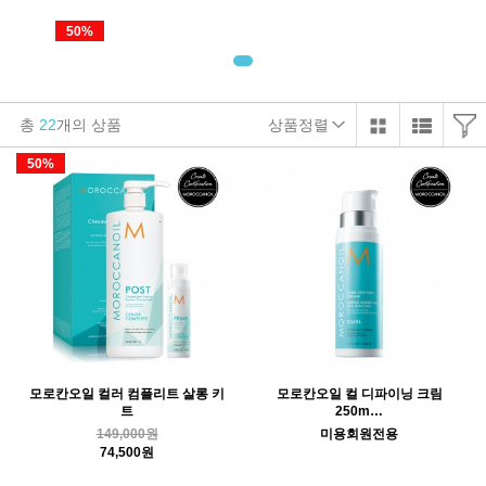
50%
총
22
개의 상품
상품정렬
50%
모로칸오일 컬러 컴플리트 살롱 키
모로칸오일 컬 디파이닝 크림
트
250m…
149,000원
미용회원전용
74,500원