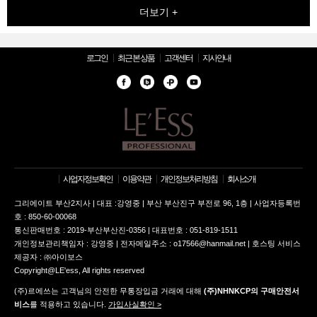
더보기 +
로그인
최근 본 상품
고객센터
지사안내
사업자정보확인
이용약관
개인정보처리방침
회사소개
그리에이트 부산2지사 | 대표 :강영중 | 부산 부산진구 부전로 96, 1층 | 사업자등록번
호 : 850-60-00068
통신판매번호 : 2019-부산부산진-0356 | 대표번호 : 051-819-1511
개인정보관리책임자 : 강영중 | 전자메일주소 : o17566@hanmail.net | 호스팅 서비스
제공자 : ㈜아이보스
Copyright@LE'ess, All rights reserved
(주)르에쓰는 고객님의 안전한 무통장입금 거래에 대해
(주)NHNKCP의 구매안전서
비스
를 적용하고 있습니다.
가입사실확인 >