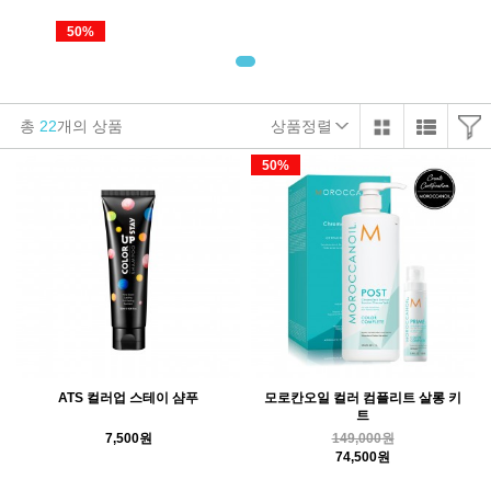
50%
총
22
개의 상품
상품정렬
50%
ATS 컬러업 스테이 샴푸
모로칸오일 컬러 컴플리트 살롱 키
트
7,500원
149,000원
74,500원