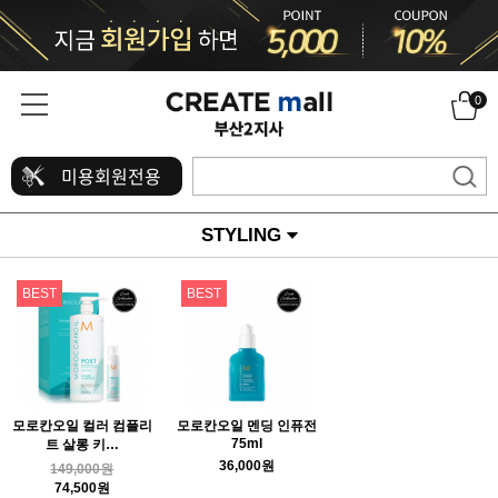
0
미용회원전용
STYLING
BEST
BEST
모로칸오일 컬러 컴플리
모로칸오일 멘딩 인퓨전
75ml
트 살롱 키…
36,000원
149,000원
74,500원