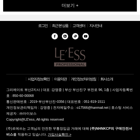
더보기 +
로그인
최근 본 상품
고객센터
지사안내
사업자정보확인
이용약관
개인정보처리방침
회사소개
그리에이트 부산2지사 | 대표 :강영중 | 부산 부산진구 부전로 96, 1층 | 사업자등록번
호 : 850-60-00068
통신판매번호 : 2019-부산부산진-0356 | 대표번호 : 051-819-1511
개인정보관리책임자 : 강영중 | 전자메일주소 : o17566@hanmail.net | 호스팅 서비스
제공자 : ㈜아이보스
Copyright@LE'ess, All rights reserved
(주)르에쓰는 고객님의 안전한 무통장입금 거래에 대해
(주)NHNKCP의 구매안전서
비스
를 적용하고 있습니다.
가입사실확인 >