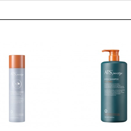
볼륨 라인
스무드 라인
텍스처
컬 라인
스타일링 라인
피니시 라인
컬러
브러시