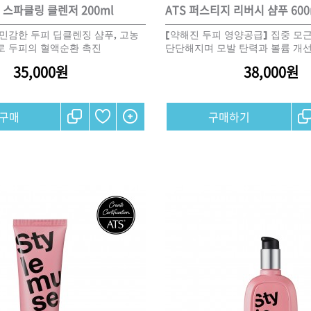
 스파클링 클렌저 200ml
ATS 퍼스티지 리버시 샴푸 600
 민감한 두피 딥클렌징 샴푸, 고농
[약해진 두피 영양공급] 집중 모근
브러쉬
로 두피의 혈액순환 촉진
단단해지며 모발 탄력과 볼륨 개
아이롱기
35,000원
38,000원
모로칸오일 모이스처 
매직기
샴푸 500ml
드라이어
미용회원전용
구매하기
ATS 퍼스티지 리버시
140ml
36,000원