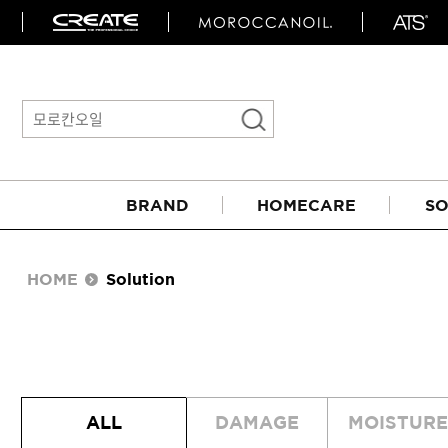
BRAND
HOMECARE
SO
HOME
Solution
아이롱기
ALL
DAMAGE
MOISTURE
매직기