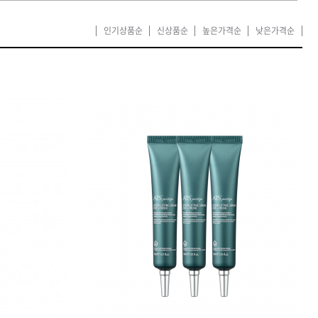
카미시
인기상품순
신상품순
높은가격순
낮은가격순
브레시
ATS 스타일뮤즈
글래미쉬
맥스