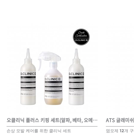
오클리닉 플러스 키핑 세트(알파, 베타, 오메가)
ATS 글래미쉬
손상 모발 케어를 위한 클리닉 세트
염모제 12개 구