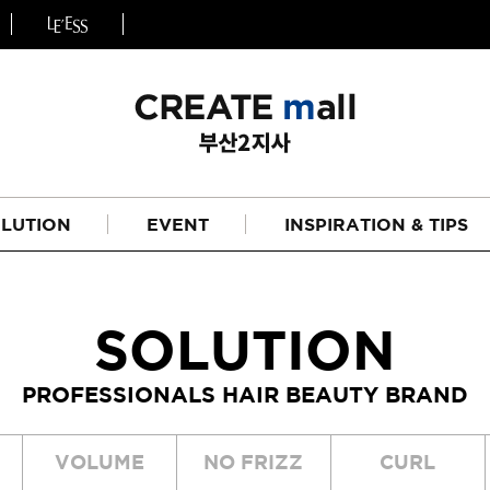
LUTION
EVENT
INSPIRATION & TIPS
SOLUTION
PROFESSIONALS HAIR BEAUTY BRAND
헤어
리페어라인
VOLUME
NO FRIZZ
CURL
하이드레이션 라인