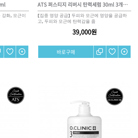
ml
ATS 퍼스티지 리버시 탄력세럼 30ml 3개세트
 강화, 모근이
[집중 영양 공급] 두피와 모근에 영양을 공급하
선
고, 두피와 모근에 탄력감을 줌
39,000원
리페어
모로칸오일 인텐스 하이드레
이팅 마스크 250ml
미용회원전용
 토닉
ATS 스타일뮤즈 샤이니 홀딩
픽서 250ml
18,000원