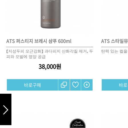
DAMAGE
MO
샴푸
ATS 퍼스티지 브레시 샴푸 600ml
ATS 스타일뮤
쇼핑찬스
[지성두피 모근강화] 과다피지 산화각질 제거, 두
탄력 있는 컬을
피와 모발에 영양 공급
38,000원
제품찾기
헤
멤버쉽
강원
경기
경남
경북