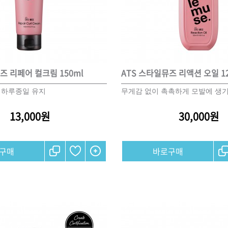
ISTURE
VOLUME
NO FRIZZ
컨디셔너
트리트먼트
오일
즈 리페어 컬크림 150ml
ATS 스타일뮤즈 리액션 오일 12
이벤트
살롱온리
체험단
 하루종일 유지
무게감 없이 촉촉하게 모발에 생기
13,000원
30,000원
어 레시피
헤어 트렌드
헤어 스튜디
우수회원 혜택
미용회원 혜택
광주
대구
대전
부산
서울
울산
인천
전남