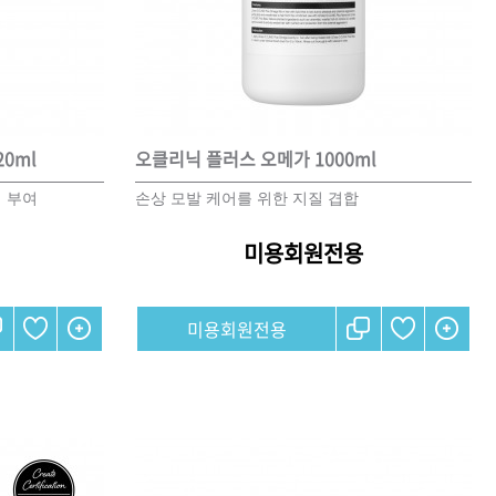
CURL
SCALP
스타일링
0ml
오클리닉 플러스 오메가 1000ml
상품후기
 부여
손상 모발 케어를 위한 지질 겹합
미용회원전용
오
제품사용팁
미용회원전용
포인트
전북
제주
충남
충북