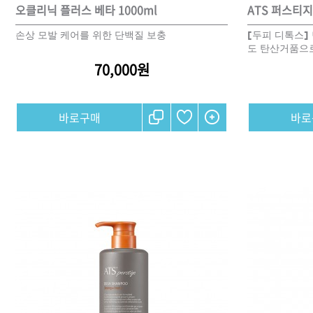
오클리닉 플러스 베타 1000ml
ATS 퍼스티지
손상 모발 케어를 위한 단백질 보충
[두피 디톡스]
샴푸
도 탄산거품으
컨디셔너
70,000원
트리트먼트
토닉
세럼
오일
에센셜
스타일링