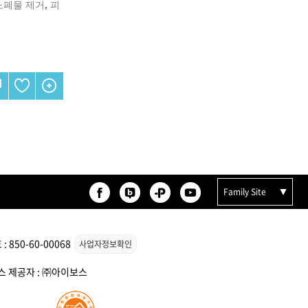
폐물 제거, 피
리페어
모로칸오일 인텐스 하이드레
이팅 마스크 250ml
미용회원전용
Family Site
850-60-00068
사업자정보확인
 토닉
ATS 스타일뮤즈 샤이니 홀딩
픽서 250ml
비스 제공자 : ㈜아이보스
18,000원