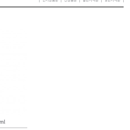
카미시
브레시
ATS 스타일뮤즈
글래미쉬
맥스
ml