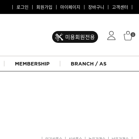
로그인
회원가입
마이페이지
장바구니
고객센터
0
미용회원전용
MEMBERSHIP
BRANCH / AS
ATS 퍼스티지
리버시
인기상품순
신상품순
높은가격순
낮은가격순