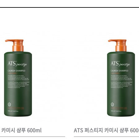
볼륨 라인
스무드 라인
텍스처
컬 라인
스타일링 라인
피니시 라인
컬러
브러시
 카미시 샴푸 600ml
ATS 퍼스티지 카미시 샴푸 600