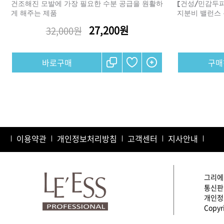
건조해진 모발에 가장 필요한 수분 공급을 원활하
[건성/민감두피
게 해주는 제품
지분비 밸런스
27,200원
32,000원
샴푸
컨디셔너
구매
트리트먼트
토닉
세럼
오일
에센셜
스타일링
이용약관
개인정보처리방침
고객센터
지사안내
그리에이
통신판매
개인정보
Copyri