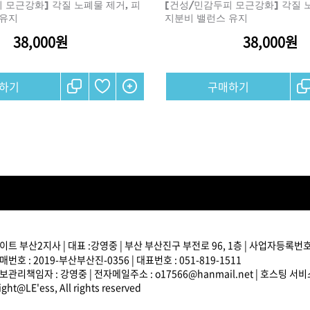
 모근강화] 각질 노폐물 제거, 피
[건성/민감두피 모근강화] 각질 노
 유지
지분비 밸런스 유지
브러쉬
38,000원
38,000원
아이롱기
모로칸오일 모이스처 
매직기
하기
구매하기
샴푸 500ml
드라이어
미용회원전용
트 부산2지사 | 대표 :강영중 | 부산 부산진구 부전로 96, 1층 | 사업자등록번호 : 
ATS 퍼스티지 리버시
번호 : 2019-부산부산진-0356 | 대표번호 : 051-819-1511
140ml
관리책임자 : 강영중 | 전자메일주소 : o17566@hanmail.net | 호스팅 서
36,000원
ght@LE'ess, All rights reserved