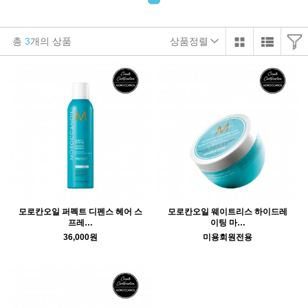
총
3
개의 상품
상품정렬
모로칸오일 퍼펙트 디펜스 헤어 스
모로칸오일 웨이트리스 하이드레
프레…
이팅 마…
36,000원
미용회원전용