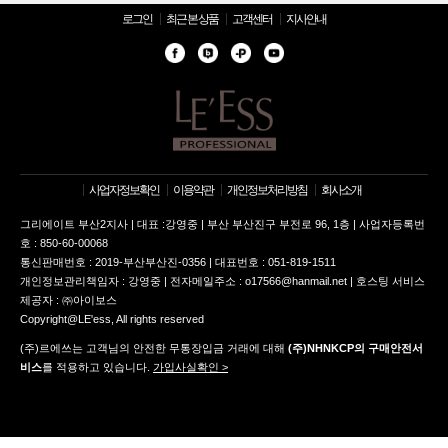
로그인
최근 본 상품
고객센터
지사안내
사업자정보확인
이용약관
개인정보처리방침
회사소개
그리에이트 부산2지사 | 대표 :강영중 | 부산 부산진구 부전로 96, 1층 | 사업자등록번
호 : 850-60-00068
통신판매번호 : 2019-부산부산진-0356 | 대표번호 : 051-819-1511
개인정보관리책임자 : 강영중 | 전자메일주소 : o17566@hanmail.net | 호스팅 서비스
제공자 : ㈜아이보스
Copyright@LE'ess, All rights reserved
(주)르에쓰는 고객님의 안전한 무통장입금 거래에 대해
(주)NHNKCP의 구매안전서
비스
를 적용하고 있습니다.
가입사실확인 >