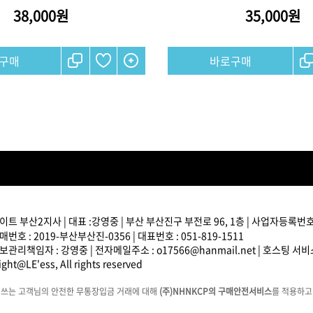
38,000원
35,000원
브러쉬
아이롱기
모로칸오일 모이스처 
매직기
샴푸 500ml
드라이어
미용회원전용
트 부산2지사 | 대표 :강영중 | 부산 부산진구 부전로 96, 1층 | 사업자등록번호 : 
번호 : 2019-부산부산진-0356 | 대표번호 : 051-819-1511
관리책임자 : 강영중 | 전자메일주소 : o17566@hanmail.net | 호스팅 서
ATS 퍼스티지 리버시
ght@LE'ess, All rights reserved
140ml
36,000원
에쓰는 고객님의 안전한 무통장입금 거래에 대해
(주)NHNKCP의 구매안전서비스
를 적용하고