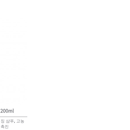
카미시
브레시
ATS 스타일뮤즈
글래미쉬
맥스
200ml
징 샴푸, 고농
 촉진