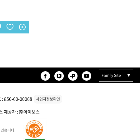
리페어
모로칸오일 인텐스 하이드레
이팅 마스크 250ml
미용회원전용
Family Site
850-60-00068
사업자정보확인
비스 제공자 : ㈜아이보스
 토닉
ATS 스타일뮤즈 샤이니 홀딩
픽서 250ml
18,000원
 있습니다.