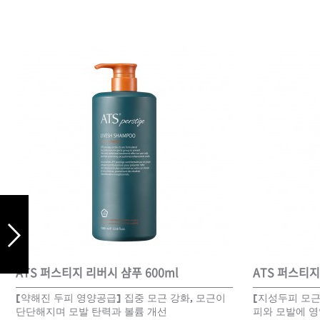
드라이기
펌기
ATS 퍼스티지 리버시 샴푸 600ml
ATS 퍼스티지
[약해진 두피 영양공급] 집중 모근 강화, 모근이
[지성두피 모근
단단해지며 모발 탄력과 볼륨 개선
피와 모발에 영