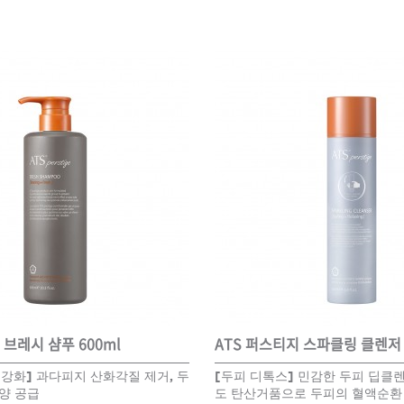
볼륨 라인
스무드 라인
텍스처
컬 라인
스타일링 라인
피니시 라인
컬러
브러시
 브레시 샴푸 600ml
ATS 퍼스티지 스파클링 클렌저 
강화] 과다피지 산화각질 제거, 두
[두피 디톡스] 민감한 두피 딥클렌
양 공급
도 탄산거품으로 두피의 혈액순환