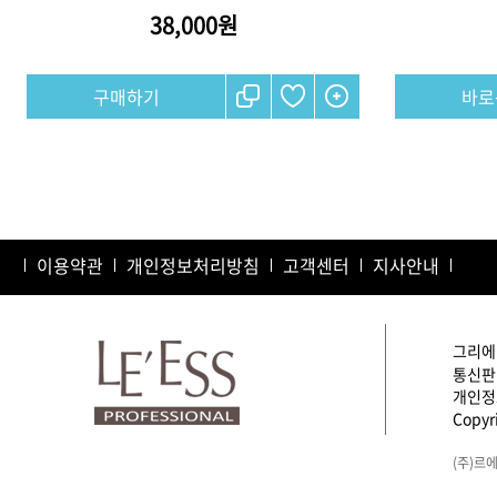
38,000원
샴푸
구매하기
컨디셔너
트리트먼트
토닉
세럼
오일
이용약관
개인정보처리방침
고객센터
지사안내
에센셜
스타일링
그리에이
통신판매
개인정보
Copyri
(주)르