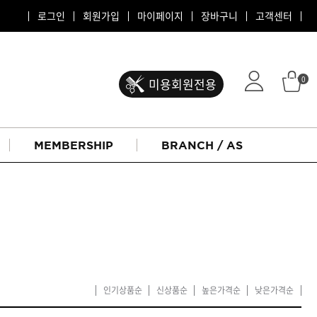
로그인
회원가입
마이페이지
장바구니
고객센터
0
미용회원전용
MEMBERSHIP
BRANCH / AS
인기상품순
신상품순
높은가격순
낮은가격순
ATS 퍼스티지
리버시