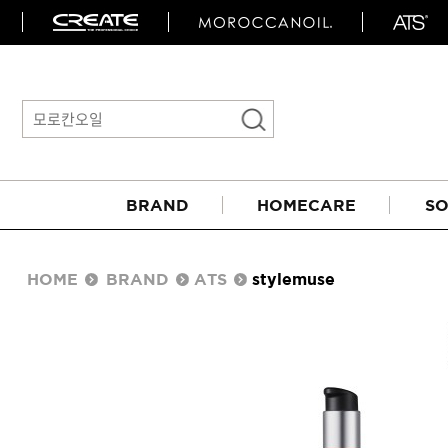
BRAND
HOMECARE
SO
HOME
BRAND
ATS
stylemuse
아이롱기
매직기