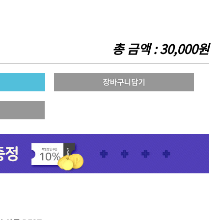
총 금액 :
30,000원
리페어
모로칸오일 인텐스 하이드레
이팅 마스크 250ml
미용회원전용
 토닉
ATS 스타일뮤즈 샤이니 홀딩
픽서 250ml
18,000원