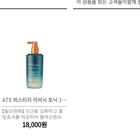
이 상품을 보는 고객들이함께 본
ISTURE
VOLUME
NO FRIZZ
컨디셔너
트리트먼트
오일
이벤트
살롱온리
체험단
어 레시피
헤어 트렌드
헤어 스튜디
우수회원 혜택
미용회원 혜택
ATS 퍼스티지 리버시 토닉 140ml
ATS 퍼스티지 릴랙싱 스파오일 10ml
A
[탈모완화] 모근을 강화하고 쿨
[마사지 스틱]두피케어 전 심신
시
링효과를 제공하여 혈액순환과
안정을 위한 아로마 오일
아
광주
대구
대전
부산
서울
울산
인천
전남
두피재생에 기여
18,000원
5,200원
신