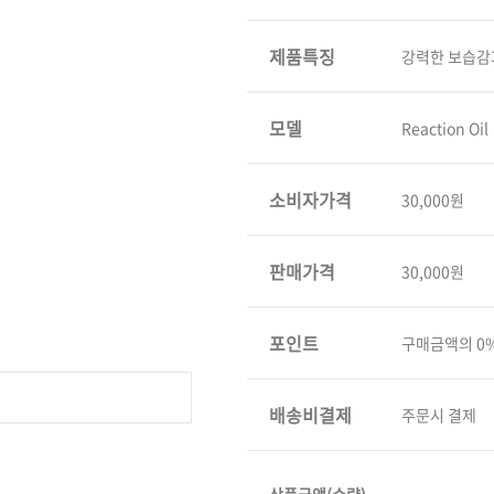
볼륨 라인
제품특징
강력한 보습감
스무드 라인
텍스처
컬 라인
모델
Reaction Oil
스타일링 라인
피니시 라인
소비자가격
30,000원
컬러
브러시
판매가격
30,000원
포인트
구매금액의 0
배송비결제
주문시 결제