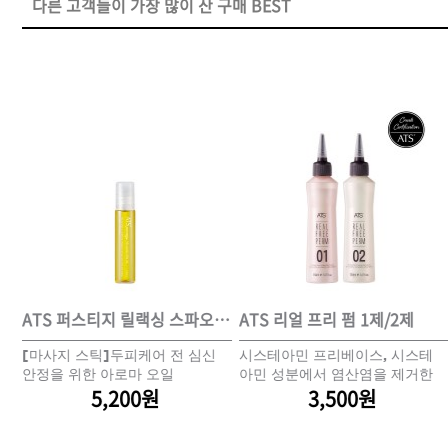
다른 고객들이 가장 많이 산 구매 BEST
DAMAGE
MO
샴푸
쇼핑찬스
제품찾기
헤
멤버쉽
ATS 퍼스티지 리버시 토닉 140ml
ATS 퍼스티지 릴랙싱 스파오일 10ml
ATS 리얼 프리 펌 1제/2제
쿨
[마사지 스틱]두피케어 전 심신
시스테아민 프리베이스, 시스테
과
안정을 위한 아로마 오일
아민 성분에서 염산염을 제거한
강원
경기
경남
경북
5,200원
신개념 환원제
3,500원