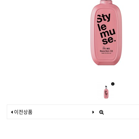
드라이기
펌기
이전상품