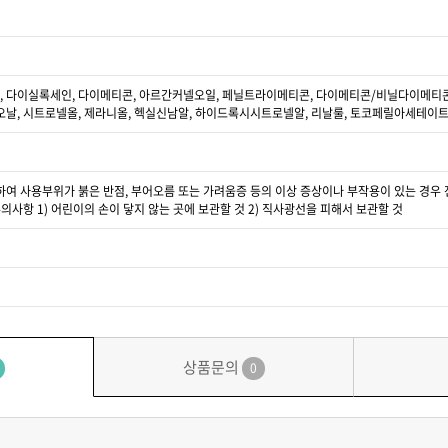
다이실록세인, 다이메티콘, 아르간커넬오일, 페닐트라이메티콘, 다이메티콘/비닐다이메티콘크
날, 시트로넬올, 제라니올, 헥실신남알, 하이드록시시트로넬알, 리날룰, 토코페릴아세테이
의하여 사용부위가 붉은 반점, 부어오름 또는 가려움증 등의 이상 증상이나 부작용이 있는 경우 전
 주의사항 1) 어린이의 손이 닿지 않는 곳에 보관할 것 2) 직사광선을 피해서 보관할 것
상품문의
0