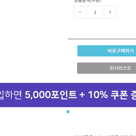
상품금액(수량)
브러쉬
아이롱기
모로칸오일 모이스처 
매직기
샴푸 500ml
드라이어
미용회원전용
ATS 퍼스티지 리버시
140ml
36,000원