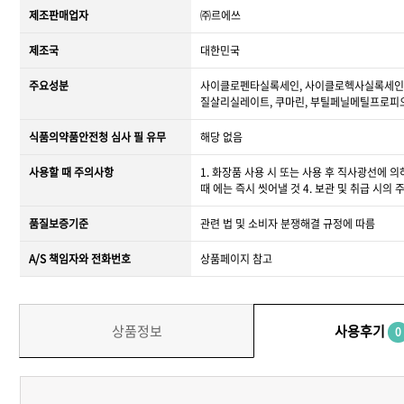
제조판매업자
㈜르에쓰
제조국
대한민국
주요성분
사이클로펜타실록세인, 사이클로헥사실록세인, 
질살리실레이트, 쿠마린, 부틸페닐메틸프로피오
식품의약품안전청 심사 필 유무
해당 없음
사용할 때 주의사항
1. 화장품 사용 시 또는 사용 후 직사광선에 
때 에는 즉시 씻어낼 것 4. 보관 및 취급 시의
품질보증기준
관련 법 및 소비자 분쟁해결 규정에 따름
A/S 책임자와 전화번호
상품페이지 참고
상품정보
사용후기
0