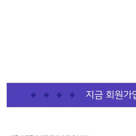
샴푸
컨디셔너
트리트먼트
토닉
세럼
오일
에센셜
스타일링