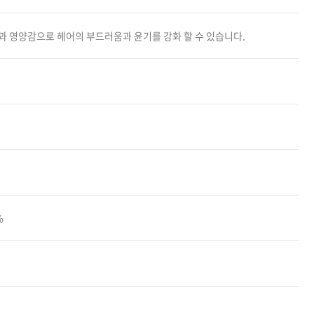
카미시
과 영양감으로 헤어의 부드러움과 윤기를 강화 할 수 있습니다.
브레시
ATS 스타일뮤즈
글래미쉬
맥스
%