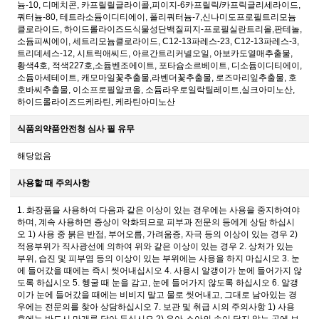
늄-10, 디메치콘, 카프릴릴글라이콜,피이지-6카프릴릭/카프릭글리세라이드,
쿼터늄-80, 테트라소듐이디티에이, 폴리쿼터늄-7,신나미도프로필트리모늄
클로라이드, 하이드롤라이즈드식물성단백질피지-프로필실란트리올,판테놀,
소듐피씨에이, 세트리모늄클로라이드, C12-13파레스-23, C12-13파레스-3,
트리데세스-12, 시트릭애씨드, 아르간트리커넬오일, 아보카도열매추출물,
황색4호, 적색227호,소듐벤조에이트, 포타슘소르베이트, 디소듐이디티에이,
소듐아세테이트, 캐모마일꽃추출물,라벤더꽃추출물, 로즈마리잎추출물, 호
호바씨추출물, 이소프로필알코올, 소듐라우로일락틸레이트,실크아미노산,
하이드롤라이즈드케라틴, 케라틴아미노산
식품의약품안전청 심사 필 유무
해당없음
사용할 때 주의사항
1. 화장품을 사용하여 다음과 같은 이상이 있는 경우에는 사용을 중지하여야
하며, 계속 사용하면 증상이 악화되므로 피부과 전문의 등에게 상담 하십시
오 1) 사용 중 붉은 반점, 부어오름, 가려움증, 자극 등의 이상이 있는 경우 2)
적용부위가 직사광선에 의하여 위와 같은 이상이 있는 경우 2. 상처가 있는
부위, 습진 및 피부염 등의 이상이 있는 부위에는 사용을 하지 마십시오 3. 눈
에 들어갔을 때에는 즉시 씻어내십시오 4. 사용시 알갱이가 눈에 들어가지 않
도록 하십시오 5. 헹굴 때 눈을 감고, 눈에 들어가지 않도록 하십시오 6. 알갱
이가 눈에 들어갔을 때에는 비비지 말고 물로 씻어내고, 그대로 남아있는 경
우에는 전문의를 찾아 상담하십시오 7. 보관 및 취급 시의 주의사항 1) 사용