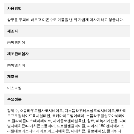
사용방법
샴푸를 두피에 바르고 미온수로 거품을 낸 뒤 가볍게 마사지하고 헹굽니다.
제조자
㈜씨앰케이
제조판매업자
㈜씨앰케이
제조국
이스라엘
주요성분
정제수, 소듐라우로일사코시네이트, 디소듐라우레스설포석시네이트,코카미
도프로필하이드록시설테인, 코카마이드엠이에이, 소듐라우릴설포아세테이
트,글라이콜디스테아레이트, 사이클로펜타실록산, 향료, 페녹시에탄올, 디비
닐디메치콘/디메치콘코폴리머, 프로필렌글라이콜, 피이지-150 펜타에리스
리틸테트라스테아레이트,아모디메치콘, 디메치콘, 클로페네신, 폴리쿼터