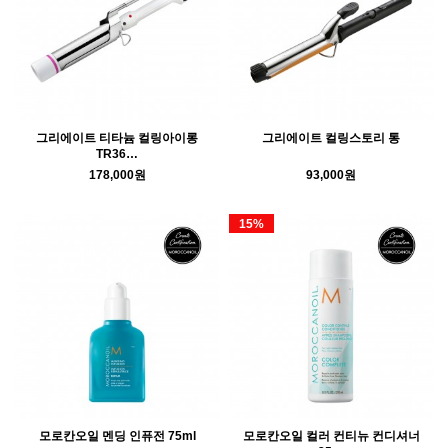
그리에이트 티타늄 컬링아이롱
그리에이트 컬링스토리 통
TR36…
178,000원
93,000원
15%
모로칸오일 멘딩 인퓨전 75ml
모로칸오일 컬러 컨티뉴 컨디셔너