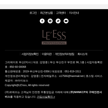
로그인
최근 본 상품
고객센터
지사안내
사업자정보확인
이용약관
개인정보처리방침
회사소개
그리에이트 부산2지사 | 대표 :강영중 | 부산 부산진구 부전로 96, 1층 | 사업자등록번
호 : 850-60-00068
통신판매번호 : 2019-부산부산진-0356 | 대표번호 : 051-819-1511
개인정보관리책임자 : 강영중 | 전자메일주소 : o17566@hanmail.net | 호스팅 서비스
제공자 : ㈜아이보스
Copyright@LE'ess, All rights reserved
(주)르에쓰는 고객님의 안전한 무통장입금 거래에 대해
(주)NHNKCP의 구매안전서
비스
를 적용하고 있습니다.
가입사실확인 >