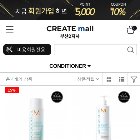
0
미용회원전용
CONDITIONER
총
4
개의 상품
상품정렬
15%