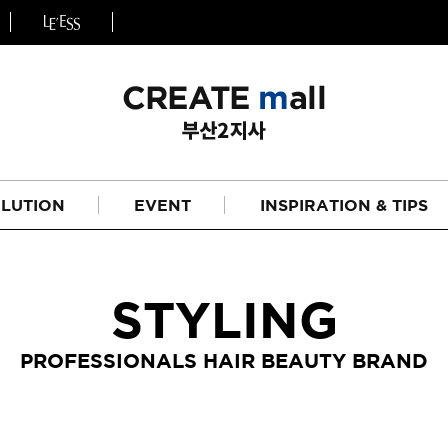
LUTION
EVENT
INSPIRATION & TIPS
STYLING
PROFESSIONALS HAIR BEAUTY BRAND
헤어
리페어라인
하이드레이션 라인