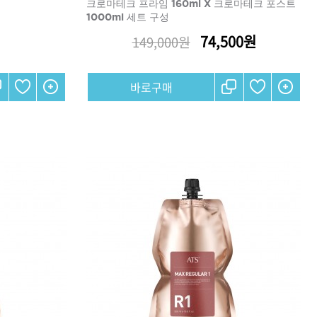
크로마테크 프라임 160ml X 크로마테크 포스트
1000ml 세트 구성
74,500원
149,000원
리페어
모로칸오일 인텐스 하이드레
이팅 마스크 250ml
미용회원전용
 토닉
ATS 스타일뮤즈 샤이니 홀딩
픽서 250ml
18,000원