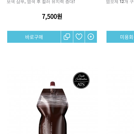
보색 샴푸, 염색 후 컬러 유지력 증대!
염모제 12개 구
7,500원
샴푸
컨디셔너
미용회
트리트먼트
토닉
세럼
오일
에센셜
스타일링