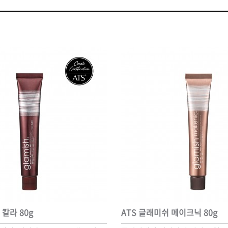
볼륨 라인
스무드 라인
텍스처
컬 라인
스타일링 라인
피니시 라인
컬러
브러시
 칼라 80g
ATS 글래미쉬 메이크닉 80g