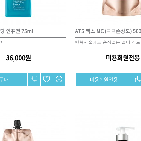
ISTURE
VOLUME
NO FRIZZ
컨디셔너
트리트먼트
오일
딩 인퓨전 75ml
ATS 맥스 MC (극극손상모) 50
케어
반복시술에도 손상없는 멀티 컨트
이벤트
살롱온리
체험단
36,000원
미용회원전용
어 레시피
헤어 트렌드
헤어 스튜디
미용회원전용
우수회원 혜택
미용회원 혜택
광주
대구
대전
부산
서울
울산
인천
전남