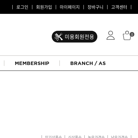
로그인
회원가입
마이페이지
장바구니
고객센터
0
미용회원전용
MEMBERSHIP
BRANCH / AS
ATS 퍼스티지
리버시
인기상품순
신상품순
높은가격순
낮은가격순