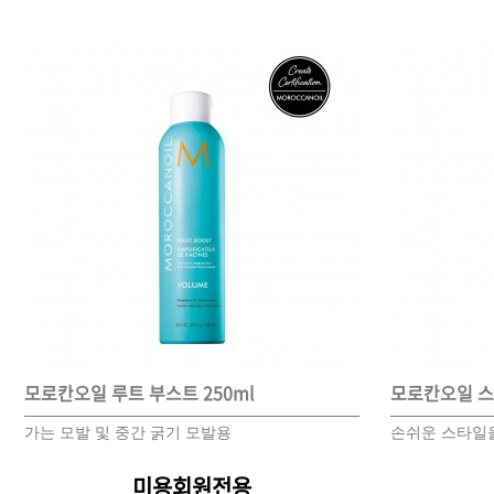
모로칸오일 루트 부스트 250ml
모로칸오일 스무
가는 모발 및 중간 굵기 모발용
손쉬운 스타일을
미용회원전용