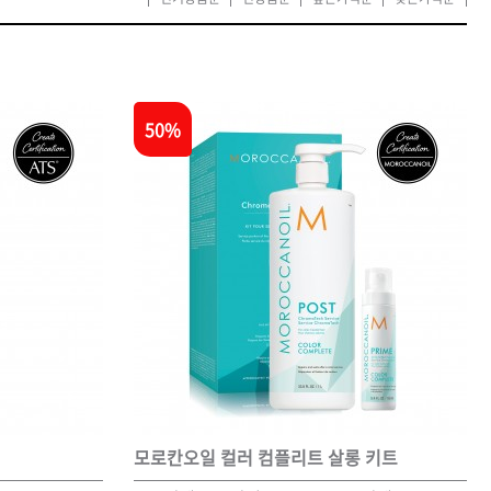
카미시
브레시
ATS 스타일뮤즈
글래미쉬
50%
맥스
모로칸오일 컬러 컴플리트 살롱 키트