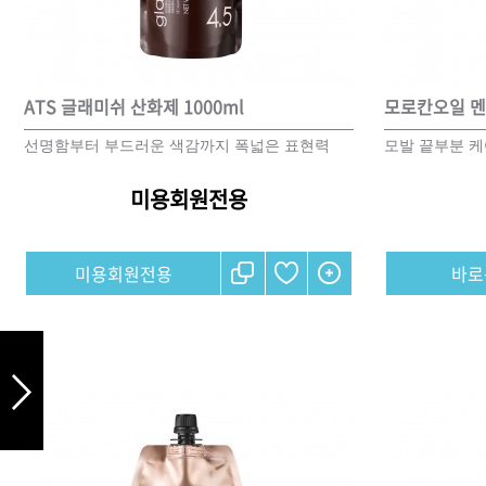
DAMAGE
MO
샴푸
ATS 글래미쉬 산화제 1000ml
모로칸오일 멘
선명함부터 부드러운 색감까지 폭넓은 표현력
모발 끝부분 
쇼핑찬스
미용회원전용
제품찾기
헤
미용회원전용
멤버쉽
강원
경기
경남
경북