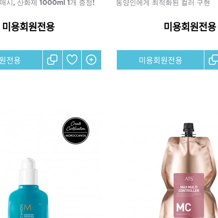
매시, 산화제 1000ml 1개 증정!
동양인에게 최적화된 컬러 구현
미용회원전용
미용회원전용
브러쉬
아이롱기
모로칸오일 모이스처 
매직기
원전용
미용회원전용
샴푸 500ml
드라이어
미용회원전용
ATS 퍼스티지 리버시
140ml
36,000원