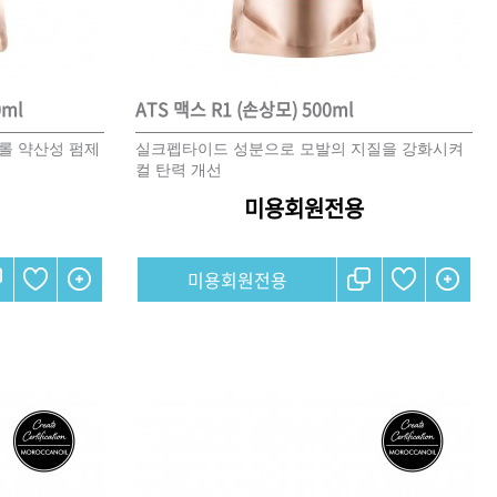
CURL
SCALP
스타일링
0ml
ATS 맥스 R1 (손상모) 500ml
롤 약산성 펌제
실크펩타이드 성분으로 모발의 지질을 강화시켜
컬 탄력 개선
상품후기
미용회원전용
오
제품사용팁
미용회원전용
포인트
전북
제주
충남
충북