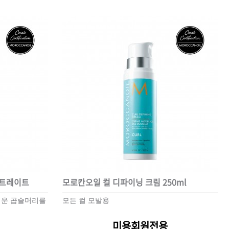
센트레이트
모로칸오일 컬 디파이닝 크림 250ml
려운 곱슬머리를
모든 컬 모발용
미용회원전용