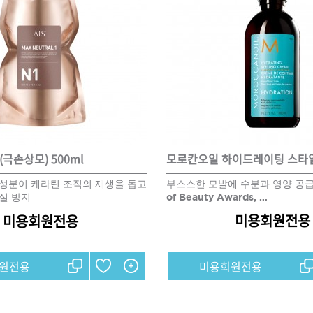
 (극손상모) 500ml
sine 성분이 케라틴 조직의 재생을 돕고
부스스한 모발에 수분과 영양 공급, 
실 방지
of Beauty Awards, …
미용회원전용
미용회원전용
원전용
미용회원전용