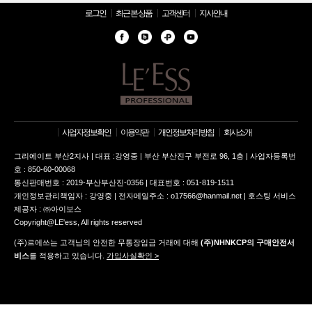
로그인
최근 본 상품
고객센터
지사안내
사업자정보확인
이용약관
개인정보처리방침
회사소개
그리에이트 부산2지사 | 대표 :강영중 | 부산 부산진구 부전로 96, 1층 | 사업자등록번
호 : 850-60-00068
통신판매번호 : 2019-부산부산진-0356 | 대표번호 : 051-819-1511
개인정보관리책임자 : 강영중 | 전자메일주소 : o17566@hanmail.net | 호스팅 서비스
제공자 : ㈜아이보스
Copyright@LE'ess, All rights reserved
(주)르에쓰는 고객님의 안전한 무통장입금 거래에 대해
(주)NHNKCP의 구매안전서
비스
를 적용하고 있습니다.
가입사실확인 >