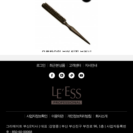
보어 티징 브러시
모로칸오일 보어 티징 브러시
모로칸오일 보어
로그인
최근 본 상품
고객센터
지사안내
사업자정보확인
이용약관
개인정보처리방침
회사소개
그리에이트 부산2지사 | 대표 :강영중 | 부산 부산진구 부전로 96, 1층 | 사업자등록번
호 : 850-60-00068