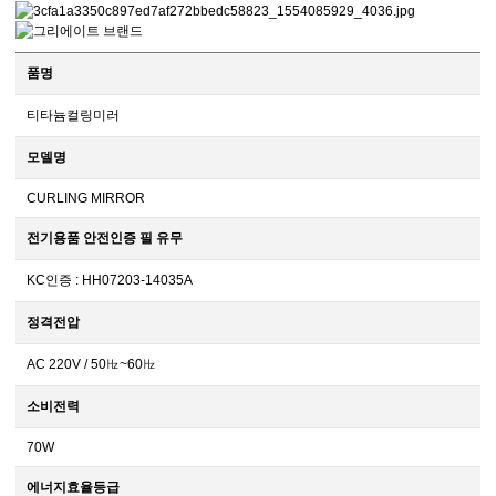
품명
티타늄컬링미러
모델명
CURLING MIRROR
전기용품 안전인증 필 유무
KC인증 : HH07203-14035A
정격전압
AC 220V / 50㎐~60㎐
소비전력
70W
에너지효율등급