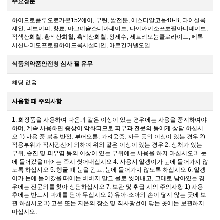
주요성분
하이드로플루오로카본152에이, 부탄, 쌀전분, 에스디알코올40-B, 다이실록
세인, 피브이피, 향료, 마그네슘스테아레이트, 다이아이소프로필아디페이트,
적색산화철, 황색산화철, 흑색산화철, 정제수, 세트리모늄클로라이드, 메톡
시신나미도프로필하이드록시설테인, 아르간커넬오일
식품의약품안전청 심사 필 유무
해당 없음
사용할 때 주의사항
1. 화장품을 사용하여 다음과 같은 이상이 있는 경우에는 사용을 중지하여야
하며, 계속 사용하면 증상이 악화되므로 피부과 전문의 등에게 상담 하십시
오 1) 사용 중 붉은 반점, 부어오름, 가려움증, 자극 등의 이상이 있는 경우 2)
적용부위가 직사광선에 의하여 위와 같은 이상이 있는 경우 2. 상처가 있는
부위, 습진 및 피부염 등의 이상이 있는 부위에는 사용을 하지 마십시오 3. 눈
에 들어갔을 때에는 즉시 씻어내십시오 4. 사용시 알갱이가 눈에 들어가지 않
도록 하십시오 5. 헹굴 때 눈을 감고, 눈에 들어가지 않도록 하십시오 6. 알갱
이가 눈에 들어갔을 때에는 비비지 말고 물로 씻어내고, 그대로 남아있는 경
우에는 전문의를 찾아 상담하십시오 7. 보관 및 취급 시의 주의사항 1) 사용
후에는 반드시 마개를 닫아 두십시오 2) 유아·소아의 손이 닿지 않는 곳에 보
관 하십시오 3) 고온 또는 저온의 장소 및 직사광선이 닿는 곳에는 보관하지
마십시오.