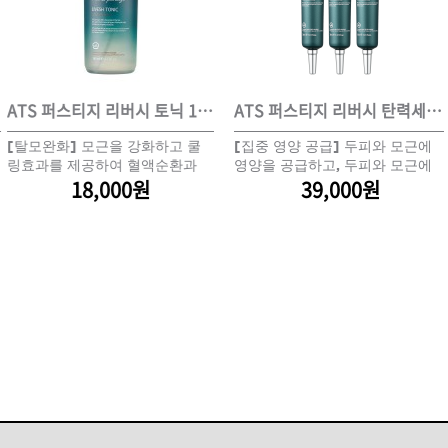
ISTURE
VOLUME
NO FRIZZ
컨디셔너
트리트먼트
오일
ATS 퍼스티지 리버시 토닉 140ml
ATS 퍼스티지 리버시 탄력세럼 30ml 3개세트
ATS 퍼스티지 릴랙싱 스파오일 10ml
ATS 퍼스티지 리버시 탄력세럼 30ml 3개세트
A
[탈모완화] 모근을 강화하고 쿨
[집중 영양 공급] 두피와 모근에
[마사지 스틱]두피케어 전 심신
[집중 영양 공급] 두피와 모근에
시
이벤트
살롱온리
체험단
링효과를 제공하여 혈액순환과
영양을 공급하고, 두피와 모근에
안정을 위한 아로마 오일
영양을 공급하고, 두피와 모근에
아
두피재생에 기여
탄력감을 줌
18,000원
39,000원
탄력감을 줌
5,200원
39,000원
신
어 레시피
헤어 트렌드
헤어 스튜디
우수회원 혜택
미용회원 혜택
광주
대구
대전
부산
서울
울산
인천
전남