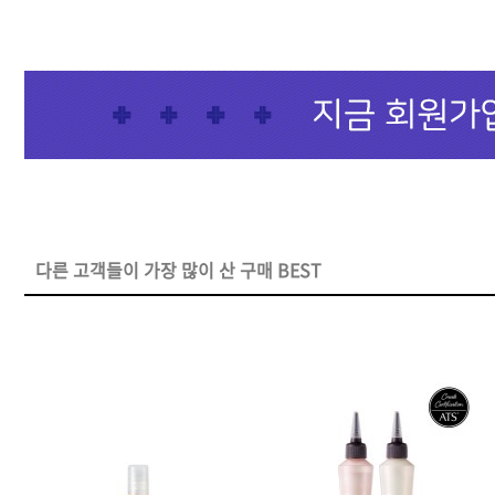
샴푸
컨디셔너
트리트먼트
토닉
세럼
오일
다른 고객들이 가장 많이 산 구매 BEST
에센셜
스타일링