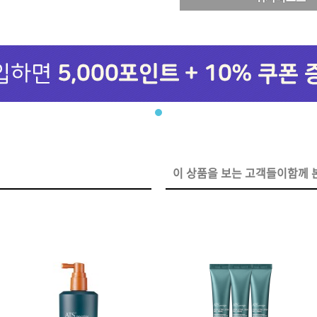
브러쉬
아이롱기
모로칸오일 모이스처 
매직기
샴푸 500ml
드라이어
미용회원전용
이 상품을 보는 고객들이함께 본
ATS 퍼스티지 리버시
140ml
36,000원