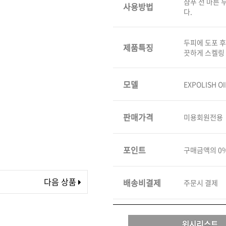
샴푸 전 마른 
사용방법
다.
볼륨 라인
스무드 라인
텍스처
두피에 도포 후
제품특징
끗하게 스켈링
컬 라인
스타일링 라인
모델
EXPOLISH OI
피니시 라인
컬러
판매가격
미용회원전용
브러시
포인트
구매금액의 0
다음 상품
배송비결제
주문시 결제