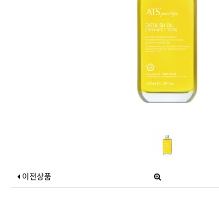
드라이기
펌기
이전상품