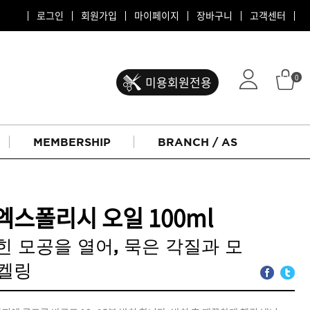
로그인
회원가입
마이페이지
장바구니
고객센터
0
미용회원전용
MEMBERSHIP
BRANCH / AS
엑스폴리시 오일 100ml
힌 모공을 열어, 묵은 각질과 모
스켈링
ATS 퍼스티지
리버시