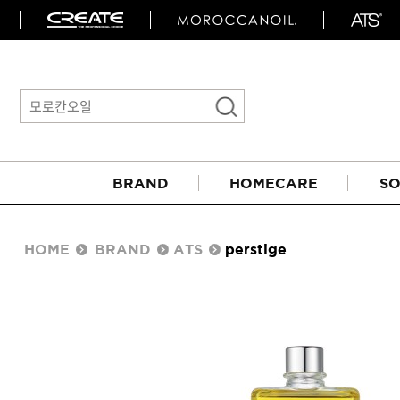
BRAND
HOMECARE
SO
HOME
BRAND
ATS
perstige
아이롱기
매직기