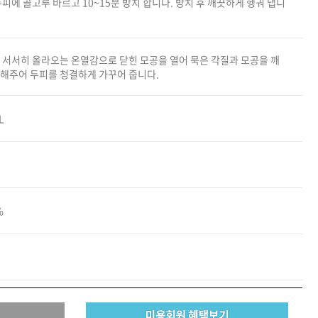
두피에 골고루 바르고 10~15분 방치 합니다. 방치 후 깨끗하게 헹궈 냅니
카미시
브레시
 서서히 올라오는 온열감으로 닫힌 모공을 열어 묵은 각질과 모공을 깨
ATS 스타일뮤즈
 해주어 두피를 청결하게 가꾸어 줍니다.
글래미쉬
맥스
L
%