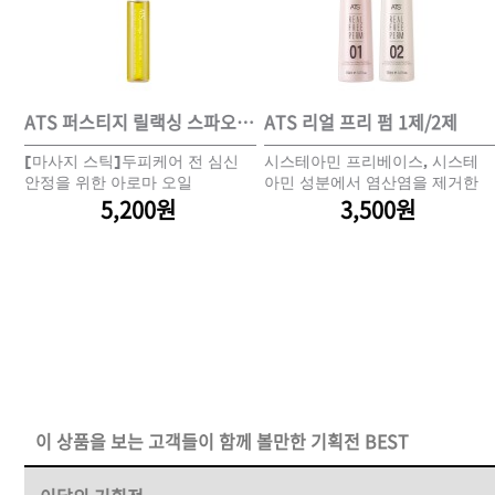
DAMAGE
MO
샴푸
ATS 퍼스티지 리버시 토닉 140ml
ATS 퍼스티지 릴랙싱 스파오일 10ml
ATS 리얼 프리 펌 1제/2제
쿨
[마사지 스틱]두피케어 전 심신
시스테아민 프리베이스, 시스테
쇼핑찬스
과
안정을 위한 아로마 오일
아민 성분에서 염산염을 제거한
5,200원
신개념 환원제
3,500원
제품찾기
헤
멤버쉽
강원
경기
경남
경북
이 상품을 보는 고객들이 함께 볼만한 기획전 BEST