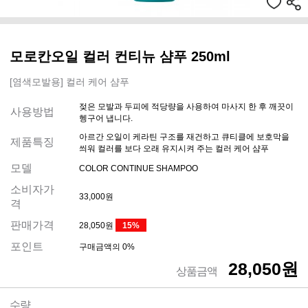
모로칸오일 컬러 컨티뉴 샴푸 250ml
[염색모발용] 컬러 케어 샴푸
젖은 모발과 두피에 적당량을 사용하여 마사지 한 후 깨끗이
사용방법
헹구어 냅니다.
아르간 오일이 케라틴 구조를 재건하고 큐티클에 보호막을
제품특징
씌워 컬러를 보다 오래 유지시켜 주는 컬러 케어 샴푸
모델
COLOR CONTINUE SHAMPOO
소비자가
33,000원
격
판매가격
28,050원
15%
포인트
구매금액의 0%
28,050원
상품금액
수량