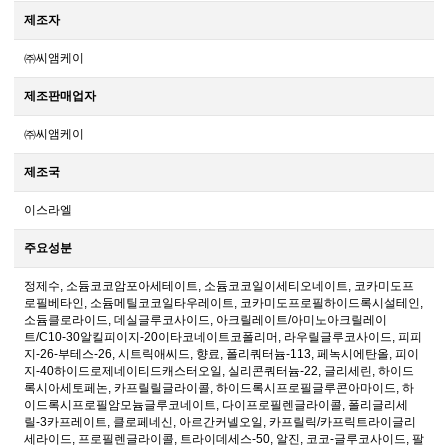
제조자
㈜씨앰케이
제조판매업자
㈜씨앰케이
제조국
이스라엘
주요성분
정제수, 소듐코코암포아세테이트, 소듐코코일이세티오네이트, 코카미도프
로필베타인, 소듐메틸코코일타우레이트, 코카미도프로필하이드록시설테인,
소듐클로라이드, 데실글루코사이드, 아크릴레이트/아미노아크릴레이
트/C10-30알킬피이지-20이타코네이트코폴리머, 라우릴글루코사이드, 피피
지-26-부테스-26, 시트릭애씨드, 향료, 폴리쿼터늄-113, 페녹시에탄올, 피이
지-40하이드로제네이티드캐스터오일, 실리콘쿼터늄-22, 글리세린, 하이드
록시아세토페논, 카프릴릴글라이콜, 하이드록시프로필글루콘아마이드, 하
이드록시프로필암모늄글루코네이트, 다이프로필렌글라이콜, 폴리글리세
릴-3카프레이트, 클로페네신, 아르간커넬오일, 카프릴릭/카프릭트라이글리
세라이드, 프로필렌글라이콜, 트라이데세스-50, 알진, 코코-글루코사이드, 팔