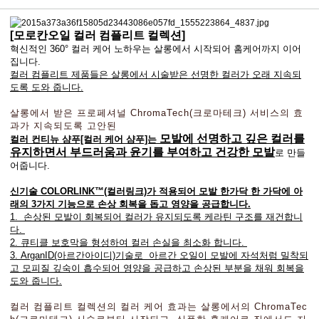
[모로칸오일 컬러 컴플리트 컬렉션]
혁신적인 360° 컬러 케어 노하우는 살롱에서 시작되어 홈케어까지 이어
집니다.
컬러 컴플리트 제품들은 살롱에서 시술받은 선명한 컬러가 오래 지속되
도록 도와 줍니다.
살롱에서 받은 프로페셔널 ChromaTech(크로마테크) 서비스의 효
과가 지속되도록 고안된
모발에 선명하고 깊은 컬러를
컬러 컨티뉴 샴푸[컬러 케어 샴푸]는
유지하면서 부드러움과
윤기를 부여하고 건강한 모발
로 만들
어줍니다.
신기술 COLORLINK™(컬러링크)가 적용되어 모발 한가닥 한 가닥에 아
래의 3가지 기능으로
손상 회복을 돕고 영양을 공급합니다.
1. 손상된 모발이 회복되어 컬러가 유지되도록 케라틴 구조를 재건합니
다.
2. 큐티클 보호막을 형성하여 컬러 손실을 최소화 합니다.
3. ArganID(아르간아이디)기술로 아르간 오일이 모발에 자석처럼 밀착되
고 모피질 깊숙이 흡수되어 영양을 공급하고 손상된 부분을 채워 회복을
도와 줍니다.
컬러 컴플리트 컬렉션의 컬러 케어 효과는 살롱에서의 ChromaTec