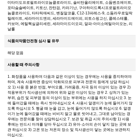
미타미도프로필트라이모늄클로라이드, 솔비탄올리에이트, 소듐벤조에이트,
포타슘솔베이트, 키토산, 잔탄검, 카라기난, 구아하이드록시프로필트라이모
늄클로라이드, 타타릭애씨드, 벤질알코올, C12-13파레스-9, 소듐라우로일락
틸레이트, 세라마이드엔피, 세라마이드에이피, 피토스핑고신, 콜레스테롤,
카보머, 에틸헥실글리세린, 세라마이드이오피, 알파-아이소메틸아이오논, 리
날룰
식품의약품안전청 심사 필 유무
해당 없음
사용할 때 주의사항
1. 화장품을 사용하여 다음과 같은 이상이 있는 경우에는 사용을 중지하여야
하며, 계속 사용하면 증상이 악화되므로 피부과 전문의 등에게 상담 하십시
오 1) 사용 중 붉은 반점, 부어오름, 가려움증, 자극 등의 이상이 있는 경우 2)
적용부위가 직사광선에 의하여 위와 같은 이상이 있는 경우 2. 상처가 있는
부위, 습진 및 피부염 등의 이상이 있는 부위에는 사용을 하지 마십시오 3. 눈
에 들어갔을 때에는 즉시 씻어내십시오 4. 사용시 알갱이가 눈에 들어가지 않
도록 하십시오 5. 헹굴 때 눈을 감고, 눈에 들어가지 않도록 하십시오 6. 알갱
이가 눈에 들어갔을 때에는 비비지 말고 물로 씻어내고, 그대로 남아있는 경
우에는 전문의를 찾아 상담하십시오 7. 보관 및 취급 시의 주의사항 1) 사용
후에는 반드시 마개를 닫아 두십시오 2) 유아·소아의 손이 닿지 않는 곳에 보
관 하십시오 3) 고온 또는 저온의 장소 및 직사광선이 닿는 곳에는 보관하지
마십시오.