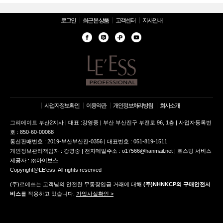
로그인
최근 본 상품
고객센터
지사안내
사업자정보확인
이용약관
개인정보처리방침
회사소개
그리에이트 부산2지사 | 대표 :강영중 | 부산 부산진구 부전로 96, 1층 | 사업자등록번
호 : 850-60-00068
통신판매번호 : 2019-부산부산진-0356 | 대표번호 : 051-819-1511
개인정보관리책임자 : 강영중 | 전자메일주소 : o17566@hanmail.net | 호스팅 서비스
제공자 : ㈜아이보스
Copyright@LE'ess, All rights reserved
(주)르에쓰는 고객님의 안전한 무통장입금 거래에 대해
(주)NHNKCP의 구매안전서
비스
를 적용하고 있습니다.
가입사실확인 >