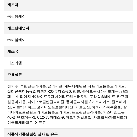
제조자
㈜씨앰케이
제조판매업자
㈜씨앰케이
제조국
이스라엘
주요성분
정제수, 부틸렌글라이콜, 글리세린, 페녹시에탄올, 세트리모늄클로라이드,
실리콘쿼터늄-22, 피피지-26-부테스-26, 향료, 하이드록시아세토페논, 벤조
페논-4, 피이지-40하이드로제네이티드캐스터오일, 포타슘솔베이트, 카프릴
릴글라이콜, 다이프로필렌글라이콜, 폴리글리세릴-3카프레이트, 클로페네
신, 시트릭애씨드, 코카미도프로필베타인, 카르노신, 해바라기씨추출물, 팔
미타미도프로필트라이모늄클로라이드, 프로필렌글라이콜, 에스디알코올
40-B, 벤조페논-3, C12-13파레스-9, 아르간커넬오일, 카프릴릭/카프릭트라
이글리세라이드, 에르고
식품의약품안전청 심사 필 유무