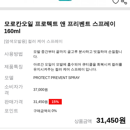
모로칸오일 프로텍트 앤 프리벤트 스프레이
160ml
[염색모발용] 컬러 케어 스프레이
모발 중간부터 끝까지 골고루 분사하고 빗질하여 손질합니
사용방법
다.
아르간 오일이 모발에 흡수되어 큐티클을 회복시켜 컬러를
제품특징
유지시켜주는 컬러 케어 스프레이 입니다.
모델
PROTECT PREVENT SPRAY
소비자가
37,000원
격
판매가격
31,450원
15%
포인트
구매금액의 0%
31,450원
상품금액