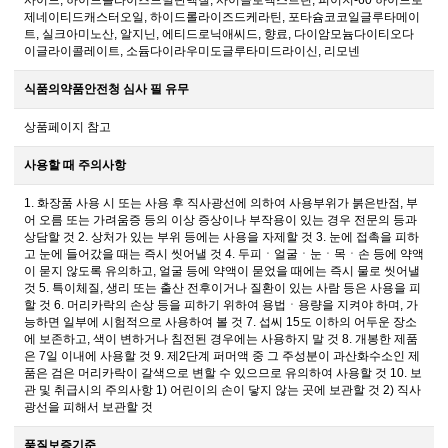
사이드, 하이드롤라이즈드밀단백질, 사이클로덱스트린, 피이지-60 하이드로
제네이티드캐스터오일, 하이드롤라이즈드케라틴, 포타슘코코일글루타메이
트, 실크아미노산, 알지닌, 에티드로닉애씨드, 향료, 다이암모늄다이티오다
이글라이콜레이트, 소듐다이라우미도글루타미드라이신, 리모넨
식품의약품안전청 심사 필 유무
상품페이지 참고
사용할 때 주의사항
1. 화장품 사용 시 또는 사용 후 직사광선에 의하여 사용부위가 붉은반점, 부
어 오름 또는 가려움증 등의 이상 증상이나 부작용이 있는 경우 전문의 등과
상담할 것 2. 상처가 있는 부위 등에는 사용을 자제할 것 3. 눈에 접촉을 피하
고 눈에 들어갔을 때는 즉시 씻어낼 것 4. 두피ㆍ얼굴ㆍ눈ㆍ목ㆍ손 등에 약액
이 묻지 않도록 유의하고, 얼굴 등에 약액이 묻었을 때에는 즉시 물로 씻어낼
것 5. 특이체질, 생리 또는 출산 전후이거나 질환이 있는 사람 등은 사용을 피
할 것 6. 머리카락의 손상 등을 피하기 위하여 용법ㆍ용량을 지켜야 하며, 가
능하면 일부에 시험적으로 사용하여 볼 것 7. 섭씨 15도 이하의 어두운 장소
에 보존하고, 색이 변하거나 침전된 경우에는 사용하지 말 것 8. 개봉한 제품
은 7일 이내에 사용할 것 9. 제2단계 퍼머액 중 그 주성분이 과산화수소인 제
품은 검은 머리카락이 갈색으로 변할 수 있으므로 유의하여 사용할 것 10. 보
관 및 취급시의 주의사항 1) 어린이의 손이 닿지 않는 곳에 보관할 것 2) 직사
광선을 피해서 보관할 것
품질보증기준