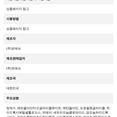
상품페이지 참고
사용방법
상품페이지 참고
제조자
(주)르에쓰
제조판매업자
(주)르에쓰
제조국
대한민국
주요성분
정제수, 에탄올아민티오글라이콜레이트, 에탄올아민, 프로필렌글라이콜, 하
이드록시에틸셀룰로오스, 우레아, 세트리모늄클로라이드, 암모늄하이드록