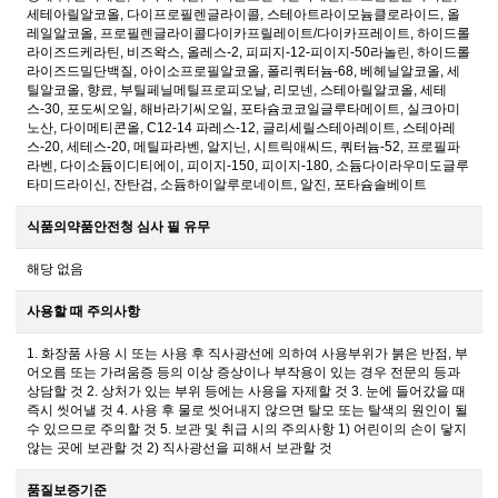
세테아릴알코올, 다이프로필렌글라이콜, 스테아트라이모늄클로라이드, 올
레일알코올, 프로필렌글라이콜다이카프릴레이트/다이카프레이트, 하이드롤
라이즈드케라틴, 비즈왁스, 올레스-2, 피피지-12-피이지-50라놀린, 하이드롤
라이즈드밀단백질, 아이소프로필알코올, 폴리쿼터늄-68, 베헤닐알코올, 세
틸알코올, 향료, 부틸페닐메틸프로피오날, 리모넨, 스테아릴알코올, 세테
스-30, 포도씨오일, 해바라기씨오일, 포타슘코코일글루타메이트, 실크아미
노산, 다이메티콘올, C12-14 파레스-12, 글리세릴스테아레이트, 스테아레
스-20, 세테스-20, 메틸파라벤, 알지닌, 시트릭애씨드, 쿼터늄-52, 프로필파
라벤, 다이소듐이디티에이, 피이지-150, 피이지-180, 소듐다이라우미도글루
타미드라이신, 잔탄검, 소듐하이알루로네이트, 알진, 포타슘솔베이트
식품의약품안전청 심사 필 유무
해당 없음
사용할 때 주의사항
1. 화장품 사용 시 또는 사용 후 직사광선에 의하여 사용부위가 붉은 반점, 부
어오름 또는 가려움증 등의 이상 증상이나 부작용이 있는 경우 전문의 등과
상담할 것 2. 상처가 있는 부위 등에는 사용을 자제할 것 3. 눈에 들어갔을 때
즉시 씻어낼 것 4. 사용 후 물로 씻어내지 않으면 탈모 또는 탈색의 원인이 될
수 있으므로 주의할 것 5. 보관 및 취급 시의 주의사항 1) 어린이의 손이 닿지
않는 곳에 보관할 것 2) 직사광선을 피해서 보관할 것
품질보증기준