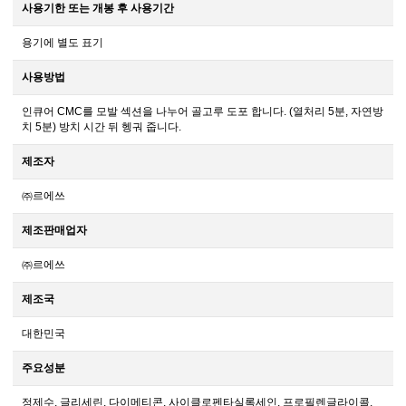
사용기한 또는 개봉 후 사용기간
용기에 별도 표기
사용방법
인큐어 CMC를 모발 섹션을 나누어 골고루 도포 합니다. (열처리 5분, 자연방
치 5분) 방치 시간 뒤 헹궈 줍니다.
제조자
㈜르에쓰
제조판매업자
㈜르에쓰
제조국
대한민국
주요성분
정제수, 글리세린, 다이메티콘, 사이클로펜타실록세인, 프로필렌글라이콜,