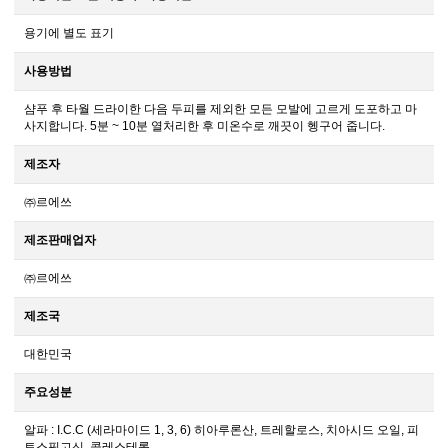
용기에 별도 표기
사용방법
샴푸 후 타월 드라이한 다음 두피를 제외한 모든 모발에 고르게 도포하고 마
사지합니다. 5분 ~ 10분 열처리한 후 미온수로 깨끗이 헹구어 줍니다.
제조자
㈜르에쓰
제조판매업자
㈜르에쓰
제조국
대한민국
주요성분
알파 : I.C.C (세라마이드 1, 3, 6) 히아루론산, 트레할로스, 치아시드 오일, 피
토스핑고신, 콜레스테롤