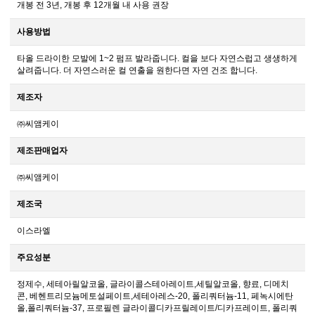
개봉 전 3년, 개봉 후 12개월 내 사용 권장
사용방법
타올 드라이한 모발에 1~2 펌프 발라줍니다. 컬을 보다 자연스럽고 생생하게
살려줍니다. 더 자연스러운 컬 연출을 원한다면 자연 건조 합니다.
제조자
㈜씨앰케이
제조판매업자
㈜씨앰케이
제조국
이스라엘
주요성분
정제수, 세테아릴알코올, 글라이콜스테아레이트,세틸알코올, 향료, 디메치
콘, 베헨트리모늄메토설페이트,세테아레스-20, 폴리쿼터늄-11, 페녹시에탄
올,폴리쿼터늄-37, 프로필렌 글라이콜디카프릴레이트/디카프레이트, 폴리쿼