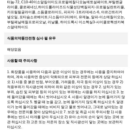
터늄-72, C10-40이소알킬아미도프로필에칠디모늄에토설페이트,부틸렌글
라이콜, 클로페네신,하이드롤라이즈드식물성단백질피지-프로필실란트리올,
카프릴릴글라이콜, 소듐클로라이드, 피피지- 1트리데세스-6, 아르간트리커
넬오일, 포타슘소르베이트,디소듐이디티에이, 유제놀, 알파-이소메칠이오논,
부틸페닐메칠프로피오날, 리날룰, 하이드록시 이소헥실3-사이클로헥센카복
스알데하이드
식품의약품안전청 심사 필 유무
해당없음
사용할 때 주의사항
1. 화장품을 사용하여 다음과 같은 이상이 있는 경우에는 사용을 중지하여야
하며, 계속 사용하면 증상이 악화되므로 피부과 전문의 등에게 상담 하십시
오 1) 사용 중 붉은 반점, 부어오름, 가려움증, 자극 등의 이상이 있는 경우 2)
적용부위가 직사광선에 의하여 위와 같은 이상이 있는 경우 2. 상처가 있는
부위, 습진 및 피부염 등의 이상이 있는 부위에는 사용을 하지 마십시오 3. 눈
에 들어갔을 때에는 즉시 씻어내십시오 4. 사용시 알갱이가 눈에 들어가지 않
도록 하십시오 5. 헹굴 때 눈을 감고, 눈에 들어가지 않도록 하십시오 6. 알갱
이가 눈에 들어갔을 때에는 비비지 말고 물로 씻어내고, 그대로 남아있는 경
우에는 전문의를 찾아 상담하십시오 7. 보관 및 취급 시의 주의사항 1) 사용
후에는 반드시 마개를 닫아 두십시오 2) 유아·소아의 손이 닿지 않는 곳에 보
관 하십시오 3) 고온 또는 저온의 장소 및 직사광선이 닿는 곳에는 보관하지
마십시오.