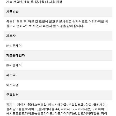
개봉 전 3년, 개봉 후 12개월 내 사용 권장
사용방법
충분히 흔든 후, 마른 컬 모발에 골고루 분사하고 손가락으로 머리카락을 비
틀거나 손바닥으로 쥐었다 펴면서 컬 모양을 잡아 줍니다.
제조자
㈜씨앰케이
제조판매업자
㈜씨앰케이
제조국
이스라엘
주요성분
정제수, 피이지-40캐스터오일, 페녹시에탄올, 벤질알코올, 향료, 글리세린,
올레알코늄클로라이드, 폴리쿼터늄-44, 피이지-12다이메티콘, 구아하이드
록시프로필트라이모늄클로라이드, 아모다이메티콘, 알로에베라잎즙, 피이