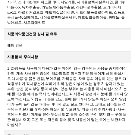
지-12, 스타이렌/브이피코폴리머, 자일리톨, 사이클로헥사실록세인, 폴리쿼
터늄-55, 녹차추출물, 와일드제라늄추출물, 라벤더꽃추출물, 트라이데세
스-12, 아르간커넬오일, 에틸헥실글리세린, 세트리모늄클로라이드, 소듐도
독시놀-40설페이트, 사이클로펜타실록세인, 카프릴릴글라이콜, 판테놀, 솔
빅애씨드, 시트릭애씨드
식품의약품안전청 심사 필 유무
해당 없음
사용할 때 주의사항
1. 화장품을 사용하여 다음과 같은 이상이 있는 경우에는 사용을 중지하여야
하며, 계속 사용하면 증상이 악화되므로 피부과 전문의 등에게 상담 하십시
오 1) 사용 중 붉은 반점, 부어오름, 가려움증, 자극 등의 이상이 있는 경우 2)
적용부위가 직사광선에 의하여 위와 같은 이상이 있는 경우 2. 상처가 있는
부위, 습진 및 피부염 등의 이상이 있는 부위에는 사용을 하지 마십시오 3. 눈
에 들어갔을 때에는 즉시 씻어내십시오 4. 사용시 알갱이가 눈에 들어가지 않
도록 하십시오 5. 헹굴 때 눈을 감고, 눈에 들어가지 않도록 하십시오 6. 알갱
이가 눈에 들어갔을 때에는 비비지 말고 물로 씻어내고, 그대로 남아있는 경
우에는 전문의를 찾아 상담하십시오 7. 보관 및 취급 시의 주의사항 1) 사용
후에는 반드시 마개를 닫아 두십시오 2) 유아·소아의 손이 닿지 않는 곳에 보
관 하십시오 3) 고온 또는 저온의 장소 및 직사광선이 닿는 곳에는 보관하지
마십시오.