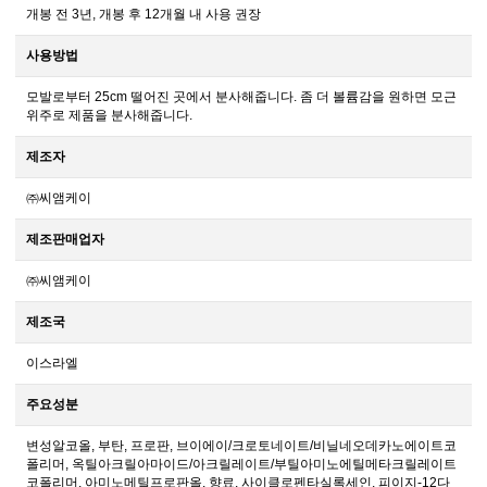
개봉 전 3년, 개봉 후 12개월 내 사용 권장
사용방법
모발로부터 25cm 떨어진 곳에서 분사해줍니다. 좀 더 볼륨감을 원하면 모근
위주로 제품을 분사해줍니다.
제조자
㈜씨앰케이
제조판매업자
㈜씨앰케이
제조국
이스라엘
주요성분
변성알코올, 부탄, 프로판, 브이에이/크로토네이트/비닐네오데카노에이트코
폴리머, 옥틸아크릴아마이드/아크릴레이트/부틸아미노에틸메타크릴레이트
코폴리머, 아미노메틸프로판올, 향료, 사이클로펜타실록세인, 피이지-12다