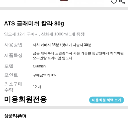
ATS 글래미쉬 칼라 80g
염모제 12개 구매시, 산화제 1000ml 1개 증정!
사용방법
새치 커버시 35분 / 멋내기 시술시 30분
젊은 세대부터 노년층까지 사용 가능한 동양인에게 최적화된
제품특징
오리엔탈 프리미엄 염모제
모델
Glamish
포인트
구매금액의 0%
최소구매
12 개
수량
미용회원전용
미용회원 혜택 보기
상품리뷰(0)