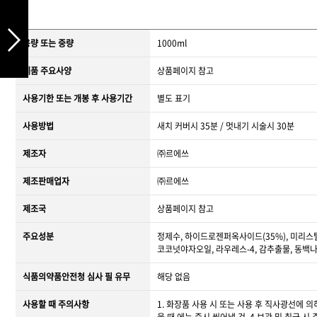
용량 또는 중량
1000ml
제품 주요사양
상품페이지 참고
사용기한 또는 개봉 후 사용기간
별도 표기
사용방법
새치 커버시 35분 / 멋내기 시술시 30분
제조자
㈜르에쓰
제조판매업자
㈜르에쓰
제조국
상품페이지 참고
주요성분
정제수, 하이드로젠퍼옥사이드(35%), 미리스
코코넛야자오일, 라우레스-4, 감추출물, 동
식품의약품안전청 심사 필 유무
해당 없음
사용할 때 주의사항
1. 화장품 사용 시 또는 사용 후 직사광선에 의
을 때 에는 즉시 씻어낼 것. 4.보관 및 취급 시