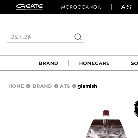
BRAND
HOMECARE
SO
HOME
BRAND
ATS
glamish
아이롱기
매직기