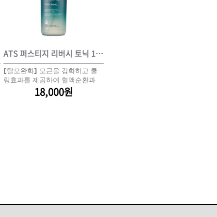
ISTURE
VOLUME
NO FRIZZ
컨디셔너
트리트먼트
오일
ATS 퍼스티지 리버시 토닉 140ml
ATS 퍼스티지 릴랙싱 스파오일 10ml
A
[탈모완화] 모근을 강화하고 쿨
[마사지 스틱]두피케어 전 심신
시
이벤트
살롱온리
체험단
링효과를 제공하여 혈액순환과
안정을 위한 아로마 오일
아
두피재생에 기여
18,000원
5,200원
신
어 레시피
헤어 트렌드
헤어 스튜디
우수회원 혜택
미용회원 혜택
광주
대구
대전
부산
서울
울산
인천
전남