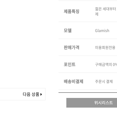
볼륨 라인
젊은 세대부터
제품특징
제
스무드 라인
텍스처
컬 라인
모델
Glamish
스타일링 라인
피니시 라인
판매가격
미용회원전용
컬러
브러시
포인트
구매금액의 0
배송비결제
주문시 결제
다음 상품