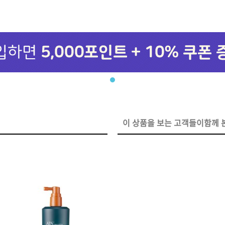
브러쉬
아이롱기
모로칸오일 모이스처 
매직기
샴푸 500ml
드라이어
미용회원전용
이 상품을 보는 고객들이함께 본
ATS 퍼스티지 리버시
140ml
36,000원