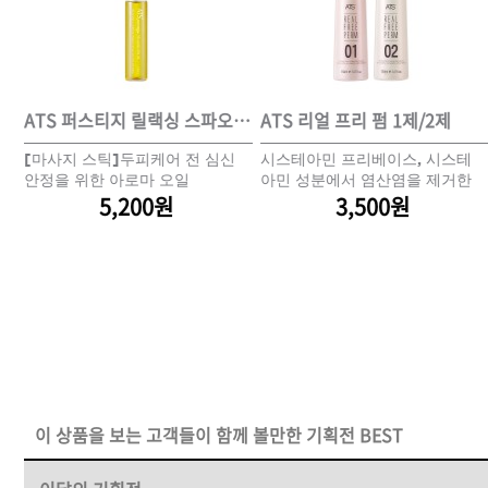
DAMAGE
MO
샴푸
ATS 퍼스티지 리버시 토닉 140ml
ATS 퍼스티지 릴랙싱 스파오일 10ml
ATS 리얼 프리 펌 1제/2제
쿨
[마사지 스틱]두피케어 전 심신
시스테아민 프리베이스, 시스테
쇼핑찬스
과
안정을 위한 아로마 오일
아민 성분에서 염산염을 제거한
5,200원
신개념 환원제
3,500원
제품찾기
헤
멤버쉽
강원
경기
경남
경북
이 상품을 보는 고객들이 함께 볼만한 기획전 BEST