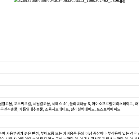
틸알코올, 포도씨오일, 세틸알코올, 세테스-40, 폴리쿼터늄-6, 아이소프로필미리스테이트,
백나무잎추출물, 캐롭열매추출물, 소듐시트레이트, 살리실릭애씨드, 포스포릭애씨드
하여 사용부위가 붉은 반점, 부어오름 또는 가려움증 등의 이상 증상이나 부작용이 있는 경우 전문의
 주의 사항 1) 어린이의 손이 닿지 않는 곳에 보관할 것. 2) 직사광선을 피해서 보관할 것. 3) 