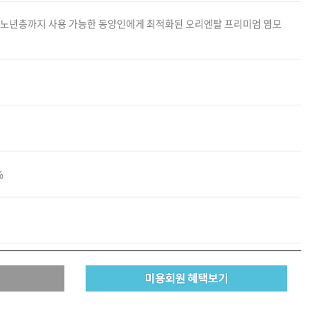
카미시
 노년층까지 사용 가능한 동양인에게 최적화된 오리엔탈 프리미엄 염모
브레시
ATS 스타일뮤즈
글래미쉬
맥스
%