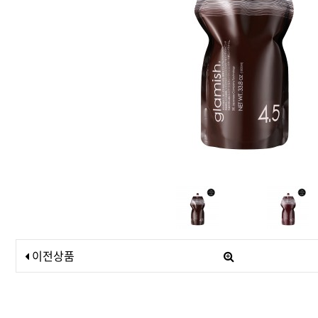
드라이기
펌기
이전상품