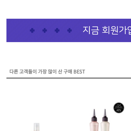
샴푸
컨디셔너
트리트먼트
토닉
세럼
오일
다른 고객들이 가장 많이 산 구매 BEST
에센셜
스타일링