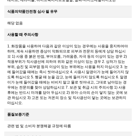
레이트, 제라니올, 하이드록시시트로넬알, 알파-아이소메틸아이오논
식품의약품안전청 심사 필 유무
해당 없음
사용할 때 주의사항
1. 화장품을 사용하여 다음과 같은 이상이 있는 경우에는 사용을 중지하여야
하며, 계속 사용하면 증상이 악화되므로 피부과 전문의 등에게 상담 하십시
오 1) 사용 중 붉은 반점, 부어오름, 가려움증, 자극 등의 이상이 있는 경우 2)
적용부위가 직사광선에 의하여 위와 같은 이상이 있는 경우 2. 상처가 있는
부위, 습진 및 피부염 등의 이상이 있는 부위에는 사용을 하지 마십시오 3. 눈
에 들어갔을 때에는 즉시 씻어내십시오 4. 사용시 알갱이가 눈에 들어가지 않
도록 하십시오 5. 헹굴 때 눈을 감고, 눈에 들어가지 않도록 하십시오 6. 알갱
이가 눈에 들어갔을 때에는 비비지 말고 물로 씻어내고, 그대로 남아있는 경
우에는 전문의를 찾아 상담하십시오 7. 보관 및 취급 시의 주의사항 1) 사용
후에는 반드시 마개를 닫아 두십시오 2) 유아·소아의 손이 닿지 않는 곳에 보
관 하십시오 3) 고온 또는 저온의 장소 및 직사광선이 닿는 곳에는 보관하지
마십시오.
품질보증기준
관련 법 및 소비자 분쟁해결 규정에 따름