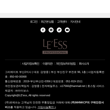
로그인
최근 본 상품
고객센터
지사안내
사업자정보확인
이용약관
개인정보처리방침
회사소개
그리에이트 부산2지사 | 대표 :강영중 | 부산 부산진구 부전로 96, 1층 | 사업자등록번
호 : 850-60-00068
통신판매번호 : 2019-부산부산진-0356 | 대표번호 : 051-819-1511
개인정보관리책임자 : 강영중 | 전자메일주소 : o17566@hanmail.net | 호스팅 서비스
제공자 : ㈜아이보스
Copyright@LE'ess, All rights reserved
(주)르에쓰는 고객님의 안전한 무통장입금 거래에 대해
(주)NHNKCP의 구매안전서
비스
를 적용하고 있습니다.
가입사실확인 >