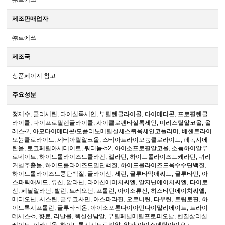
제조판매업자
㈜르에쓰
제조국
상품페이지 참고
주요성분
정제수, 글리세린, 다이실록세인, 부틸렌글라이콜, 다이메티콘, 프로필렌글
라이콜, 다이프로필렌글라이콜, 사이클로펜타실록세인, 미리스틸알코올, 올
레스-2, 아모다이메티콘/모폴리노메틸실세스퀴옥세인코폴리머, 베헨트라이
모늄클로라이드, 세테아릴알코올, 스테아트라이모늄클로라이드, 페녹시에
탄올, 토코페릴아세테이트, 쿼터늄-52, 아이소프로필알코올, 소듐하이알루
로네이트, 하이드롤라이즈드콜라겐, 젤라틴, 하이드롤라이즈드케라틴, 귀리
커넬추출물, 하이드롤라이즈드밀단백질, 하이드롤라이즈드옥수수단백질,
하이드롤라이즈드콩단백질, 글라이신, 세린, 글루타믹애씨드, 글루타민, 아
스파틱애씨드, 류신, 알라닌, 라이신에이치씨엘, 알지닌에이치씨엘, 타이로
신, 페닐알라닌, 발린, 트레오닌, 프롤린, 아이소류신, 히스티딘에이치씨엘,
메티오닌, 시스틴, 글루코사민, 아스파라진, 오르니틴, 타우린, 트립토판, 하
이드록시프롤린, 글루타티온, 아이소포론다이아민다이말리에이트, 트라이
데세스-5, 향료, 리날롤, 헥실신남알, 부틸페닐메틸프로피오날, 벤질살리실