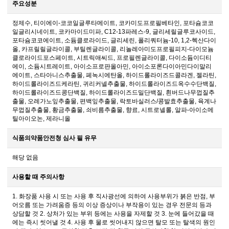
주요성분
정제수, 티이에이-코코일글루타메이트, 코카미도프로필베타인, 포타슘코코
일글리시네이트, 코카마이드미파, C12-13파레스-9, 글리세릴글루코사이드,
포타슘코코에이트, 소듐클로라이드, 글리세린, 폴리쿼터늄-10, 1,2-헥산다이
올, 카프릴릴글라이콜, 부틸렌글라이콜, 리놀레아미도프로필피지-다이모늄
클로라이드포스페이트, 시트릭애씨드, 프로필렌글라이콜, 다이소듐이디티
에이, 소듐시트레이트, 아이소프로판올아민, 아이소포론다이아민다이말리
에이트, 스타아니스추출물, 페녹시에탄올, 하이드롤라이즈드콜라겐, 젤라틴,
하이드롤라이즈드케라틴, 귀리커넬추출물, 하이드롤라이즈드옥수수단백질,
하이드롤라이즈드콩단백질, 하이드롤라이즈드밀단백질, 흰버드나무껍질추
출물, 오레가노잎추출물, 편백잎추출물, 락토바실러스/콩발효추출물, 육계나
무껍질추출물, 황금추출물, 쇠비름추출물, 향료, 시트로넬롤, 알파-아이소메
틸아이오논, 제라니올
식품의약품안전청 심사 필 유무
해당 없음
사용할 때 주의사항
1. 화장품 사용 시 또는 사용 후 직사광선에 의하여 사용부위가 붉은 반점, 부
어오름 또는 가려움증 등의 이상 증상이나 부작용이 있는 경우 전문의 등과
상담할 것 2. 상처가 있는 부위 등에는 사용을 자제할 것 3. 눈에 들어갔을 때
에는 즉시 씻어낼 것 4. 사용 후 물로 씻어내지 않으면 탈모 또는 탈색의 원인