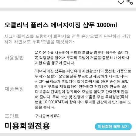
오클리닉 플러스 에너자이징 샴푸 1000ml
시그마플렉스를 포함하여 화학시술 전후 손상모발의 단단하게 건강
하게 하면서도 두피/모발을 깨끗하게~
1) 미온수를 사용하여 두피와 모발을 충분히 헹구어 줍니다.
사용방법
2) 적당량을 덜어서 두피와 모발에 거품을 충분히 내어 마사
지한 다음 헹구어 줍니다.
'에너자이징 샴푸는 자연유래 계면활성제의 풍성한 거품으로
두피와 모발의 오염물질을 부드럽고 깨끗하게 제거합니다.
시그마플렉스가 혼합되어 있어 화학시술 전/후 손상된 모발
의 내부 구조를 재결합하여 단단하고 건강하게 만들어 줍니
제품특징
다. 5종의 단백질이 함유되어 모발을 힘있고 탄력있게 만들
어 줍니다. 두피 보습 및 진정에 도움을 주는 특허성분(특허
번호 10-0910747)이 함유되어 두피를 건강하게 만드는데 도
움을 줍니다.
포인트
구매금액의 0%
미용회원전용
미용회원 혜택 보기