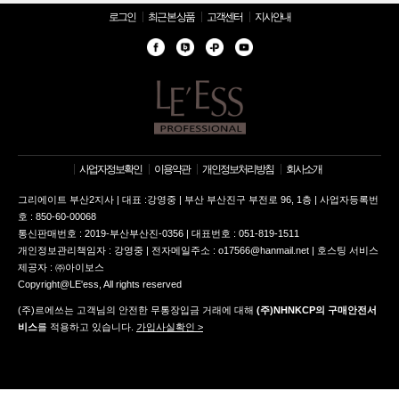
로그인
최근 본 상품
고객센터
지사안내
사업자정보확인
이용약관
개인정보처리방침
회사소개
그리에이트 부산2지사 | 대표 :강영중 | 부산 부산진구 부전로 96, 1층 | 사업자등록번
호 : 850-60-00068
통신판매번호 : 2019-부산부산진-0356 | 대표번호 : 051-819-1511
개인정보관리책임자 : 강영중 | 전자메일주소 : o17566@hanmail.net | 호스팅 서비스
제공자 : ㈜아이보스
Copyright@LE'ess, All rights reserved
(주)르에쓰는 고객님의 안전한 무통장입금 거래에 대해
(주)NHNKCP의 구매안전서
비스
를 적용하고 있습니다.
가입사실확인 >