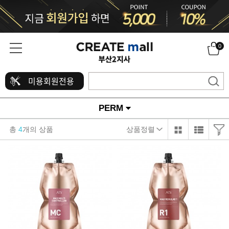
0
미용회원전용
PERM
총
4
개의 상품
상품정렬